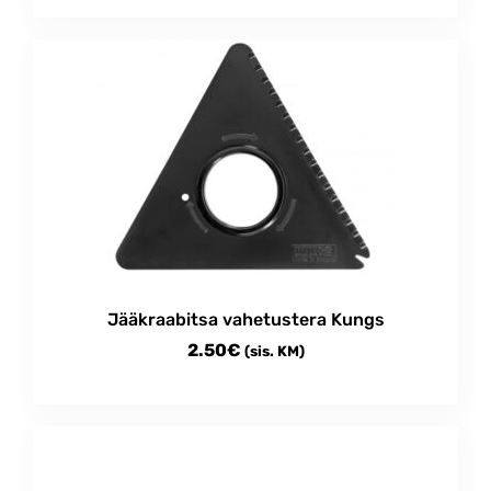
Jääkraabitsa vahetustera Kungs
2.50
€
(sis. KM)