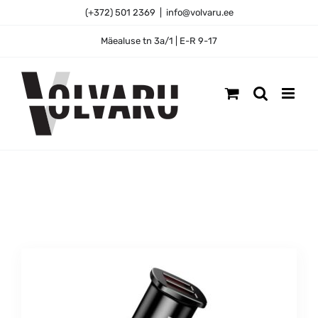
Skip
(+372) 501 2369
|
info@volvaru.ee
to
content
Mäealuse tn 3a/1 | E-R 9-17