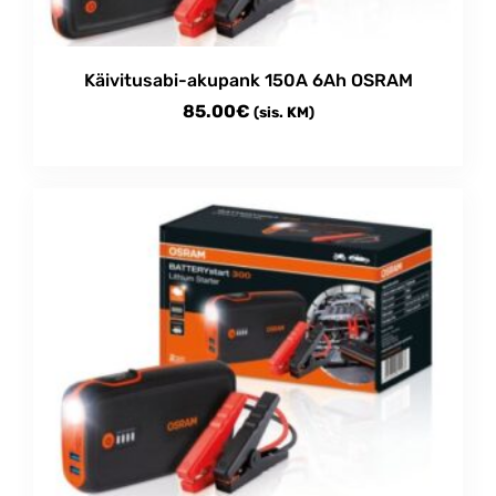
page
Käivitusabi-akupank 150A 6Ah OSRAM
85.00
€
(sis. KM)