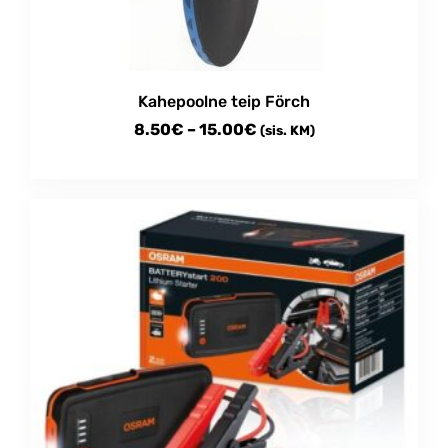
Kahepoolne teip Förch
Price
8.50
€
–
15.00
€
(sis. KM)
range:
This
8.50€
product
through
has
multiple
15.00€
variants.
The
options
may
be
chosen
on
the
product