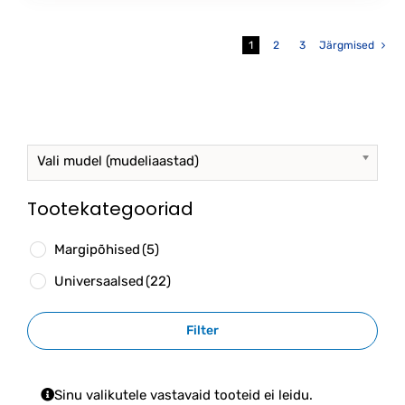
1
2
3
Järgmised
Vali mudel (mudeliaastad)
Tootekategooriad
Margipõhised
(5)
Universaalsed
(22)
Filter
Sinu valikutele vastavaid tooteid ei leidu.