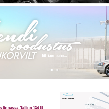
Soovite hooldust või remonti?
Võtke ühendust:
info@volvaru.ee
+372 56 980 070
 linnaosa, Tallinn 12618