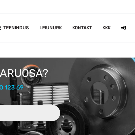
TEENINDUS
LEIUNURK
KONTAKT
KKK
 VARUOSA?
0 123 69