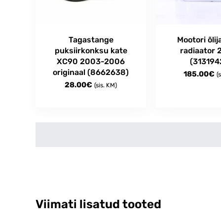
Tagastange
Mootori õli
puksiirkonksu kate
radiaator
XC90 2003-2006
(313194
originaal (8662638)
185.00
€
(
28.00
€
(sis. KM)
Viimati lisatud tooted