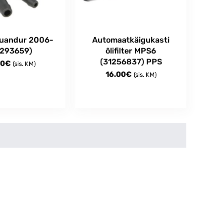
uandur 2006-
Automaatkäigukasti
1293659)
õlifilter MPS6
(31256837) PPS
00
€
(sis. KM)
16.00
€
(sis. KM)