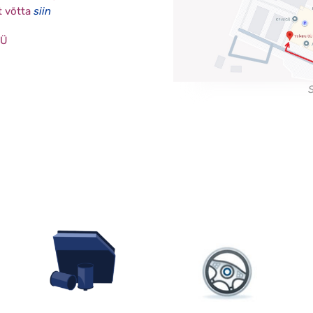
t võtta
siin
OÜ
S