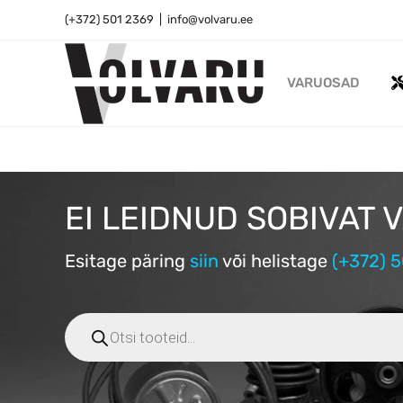
Skip
(+372) 501 2369
|
info@volvaru.ee
to
content
VARUOSAD
EI LEIDNUD SOBIVAT
Esitage päring
siin
või
helistage
(+372) 5
Products
search