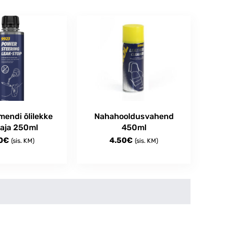
mendi õlilekke
Nahahooldusvahend
aja 250ml
450ml
0
€
4.50
€
(sis. KM)
(sis. KM)