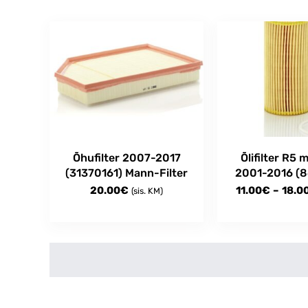
Õhufilter 2007-2017
Õlifilter R5 
(31370161) Mann-Filter
2001-2016 (
20.00
€
11.00
€
–
18.0
(sis. KM)
This
product
has
multiple
variants.
The
options