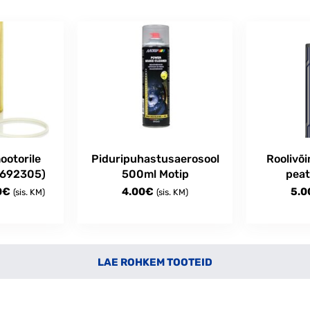
mootorile
Piduripuhastusaerosool
Roolivõi
8692305)
500ml Motip
peat
Price
0
€
4.00
€
5.0
(sis. KM)
(sis. KM)
range:
11.00€
through
18.00€