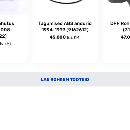
jahutus
Tagumised ABS andurid
DPF Rõh
 2008-
1994-1999 (9162612)
(3
22)
45.00
€
47.
(sis. KM)
sis. KM)