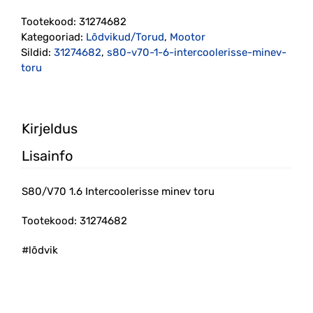
minev
Tootekood:
31274682
toru
Kategooriad:
Lõdvikud/Torud
,
Mootor
(31274682)
Sildid:
31274682
,
s80-v70-1-6-intercoolerisse-minev-
kogus
toru
Kirjeldus
Lisainfo
S80/V70 1.6 Intercoolerisse minev toru
Tootekood: 31274682
#lõdvik