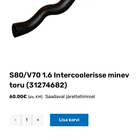
S80/V70 1.6 Intercoolerisse minev
toru (31274682)
60.00
€
Saadaval järeltellimisel
(sis. KM)
Lisa korvi
S80/V70
1.6
Intercoolerisse