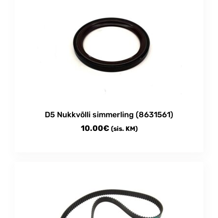
multiple
15.00€
variants.
The
options
may
be
chosen
on
the
product
D5 Nukkvõlli simmerling (8631561)
page
10.00
€
(sis. KM)