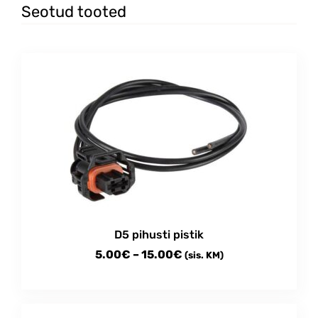
Seotud tooted
D5 pihusti pistik
Price
5.00
€
–
15.00
€
(sis. KM)
range:
This
5.00€
product
through
has