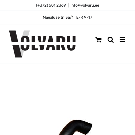
Skip
(+372) 501 2369
|
info@volvaru.ee
to
content
Mäealuse tn 3a/1 | E-R 9-17