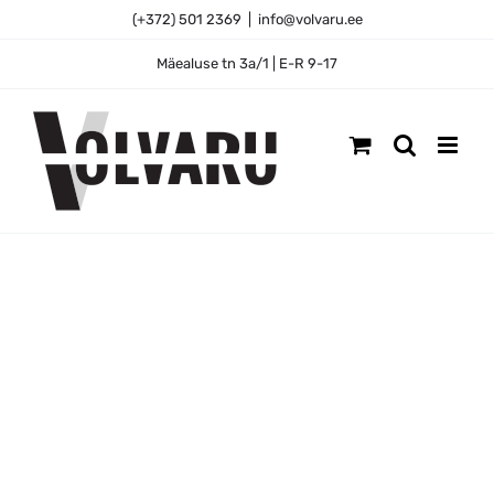
Skip
(+372) 501 2369
|
info@volvaru.ee
to
content
Mäealuse tn 3a/1 | E-R 9-17