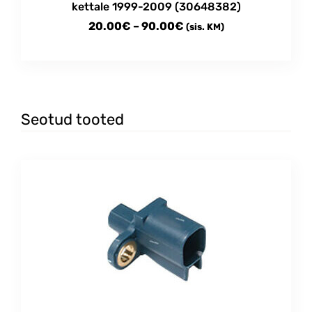
kettale 1999-2009 (30648382)
Price
20.00
€
–
90.00
€
(sis. KM)
range:
This
20.00€
product
through
has
multiple
90.00€
variants.
Seotud tooted
The
options
may
be
chosen
on
the
product
page