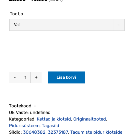
range:
20.00€
Tootja
through
90.00€

Lisa korvi
Tagumiste
piduriklotside
komplekt
Ø288mm
Tootekood:
-
kettale
OE Vaste:
undefined
1999-
Kategooriad:
Kettad ja klotsid
,
Originaaltooted
,
2009
Pidurisüsteem
,
Tagasild
(30648382)
Sildid:
30648382
,
32373187
,
Tagumiste piduriklotside
kogus