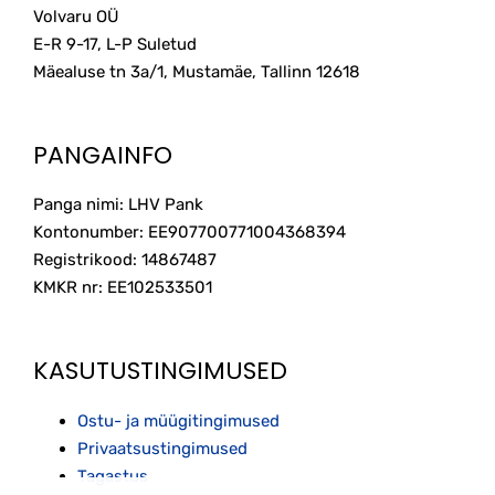
Volvaru OÜ
E-R 9-17, L-P Suletud
Mäealuse tn 3a/1, Mustamäe, Tallinn
12618
PANGAINFO
Panga nimi: LHV Pank
Kontonumber: EE907700771004368394
Registrikood: 14867487
KMKR nr: EE102533501
KASUTUSTINGIMUSED
Ostu- ja müügitingimused
Privaatsustingimused
Tagastus