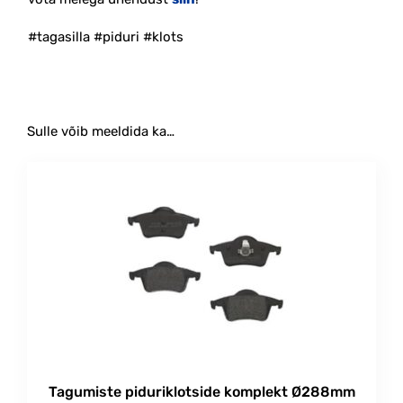
#tagasilla #piduri #klots
Sulle võib meeldida ka…
Tagumiste piduriklotside komplekt Ø288mm