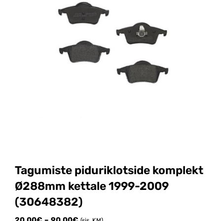
Tagumiste piduriklotside komplekt
Ø288mm kettale 1999-2009
(30648382)
Price
20.00
€
–
90.00
€
(sis. KM)