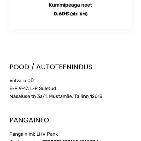
Kummipeaga neet
page
0.60
€
(sis. KM)
POOD / AUTOTEENINDUS
Volvaru OÜ
E-R 9-17, L-P Suletud
Mäealuse tn 3a/1, Mustamäe, Tallinn
12618
PANGAINFO
Panga nimi: LHV Pank