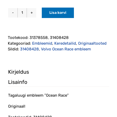
Lisa korvi
Tagaluugi
embleem
''Ocean
Race''
Tootekood:
31378558, 31408428
originaal
Kategooriad:
Embleemid
,
Keredetailid
,
Originaaltooted
(31408428)
Sildid:
31408428
,
Volvo Ocean Race embleem
kogus
Kirjeldus
Lisainfo
Tagaluugi embleem ”Ocean Race”
Originaal!