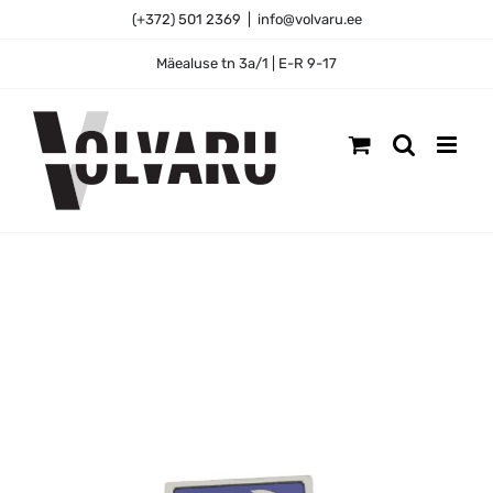
Skip
(+372) 501 2369
|
info@volvaru.ee
to
content
Mäealuse tn 3a/1 | E-R 9-17