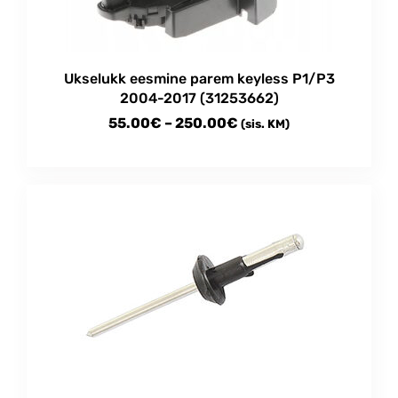
chosen
on
the
product
Ukselukk eesmine parem keyless P1/P3
page
2004-2017 (31253662)
Price
55.00
€
–
250.00
€
(sis. KM)
range:
This
55.00€
product
through
has
multiple
250.00€
variants.
The
options
may
be
chosen
on
the
product