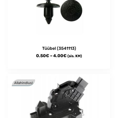
Tüübel (3541113)
Price
0.50
€
–
4.00
€
(sis. KM)
range:
This
0.50€
product
through
has
Allahindlus!
multiple
4.00€
variants.
The
options
may
be