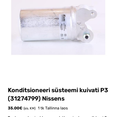
Konditsioneeri süsteemi kuivati P3
(31274799) Nissens
35.00
€
1 tk Tallinna laos
(sis. KM)