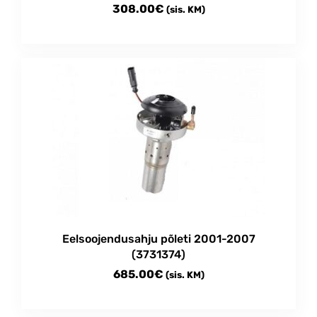
308.00
€
(sis. KM)
Eelsoojendusahju põleti 2001-2007
(3731374)
685.00
€
(sis. KM)