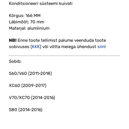
Konditsioneeri süsteemi kuivati
Kõrgus: 166 MM
Läbimõõt: 70 mm
Materjal: alumiinium
NB!
Enne toote tellimist palume veenduda toote
sobivuses (
KKK
) või võtta meiega ühendust
siin
!
Sobib:
S60/V60 (2011-2018)
XC60 (2009-2017)
V70/XC70 (2014-2016)
S80 (2014-2016)
#dryer #accumulator #AC #kliima #kompressori
#radiaatori