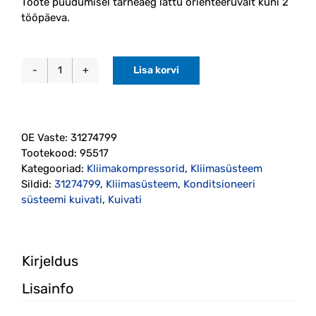
Toote puudumisel tarneaeg lattu orienteeruvalt kuni 2
tööpäeva.
Lisa korvi
Konditsioneeri
süsteemi
kuivati
P3
OE Vaste:
31274799
(31274799)
Tootekood:
95517
Nissens
Kategooriad:
Kliimakompressorid
,
Kliimasüsteem
kogus
Sildid:
31274799
,
Kliimasüsteem
,
Konditsioneeri
süsteemi kuivati
,
Kuivati
Kirjeldus
Lisainfo