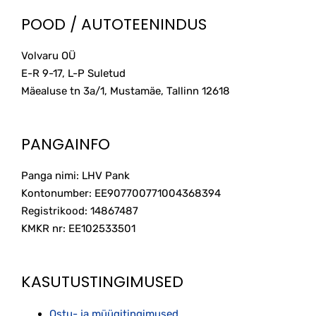
POOD / AUTOTEENINDUS
Volvaru OÜ
E-R 9-17, L-P Suletud
Mäealuse tn 3a/1, Mustamäe, Tallinn
12618
PANGAINFO
Panga nimi: LHV Pank
Kontonumber: EE907700771004368394
Registrikood: 14867487
KMKR nr: EE102533501
KASUTUSTINGIMUSED
Ostu- ja müügitingimused