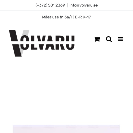
Skip
(+372) 501 2369
|
info@volvaru.ee
to
content
Mäealuse tn 3a/1 | E-R 9-17