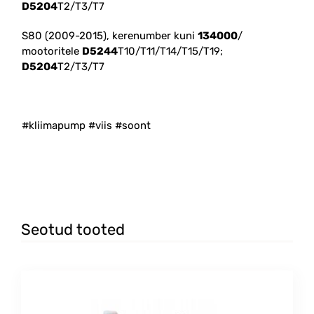
D5204
T2/T3/T7
S80 (2009-2015), kerenumber kuni
134000
/
mootoritele
D5244
T10/T11/T14/T15/T19;
D5204
T2/T3/T7
#kliimapump #viis #soont
Seotud tooted