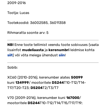
2009-2016
Tootja: Lucas
Tootekoodid: 36002585, 36011358
Rihmaratta soonte arv: 5
NB!
Enne toote tellimist veendu toote sobivuses (vaata
lisainfot
mudeliaasta
ja
kerenumbri
leidmise kohta
siit
) või võta meiega ühendust
siin
!
Sobib:
XC60 (2010-2016), kerenumber alates
50099
kuni
134999
/ mootoritele
D5244
T10-T12/T14-
T17/T20-T23;
D5204
T2/T3/T7
V70 (2009-2016), kerenumber kuni
167000
/
mootoritele
D5244
T10-T12/T14/T15/T17/T19;