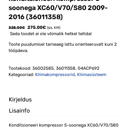
soonega XC60/V70/S80 2009-
2016 (36011358)
Algne
Current
275.00
€
325.00
€
(sis. KM)
hind
price
Seda toodet ei ole võimalik hetkel tellida!
oli:
is:
Toote puudumisel tarneaeg lattu orienteeruvalt kuni 2
325.00€.
275.00€.
tööpäeva.
Tootekood:
36002585, 36011358, 04ACP692
Kategooriad:
Kliimakompressorid
,
Kliimasüsteem
Kirjeldus
Lisainfo
Konditsioneeri kompressor 5-soonega XC60/V70/S80