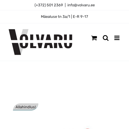
Skip
(+372) 501 2369
|
info@volvaru.ee
to
content
Mäealuse tn 3a/1 | E-R 9-17
Allahindlus!