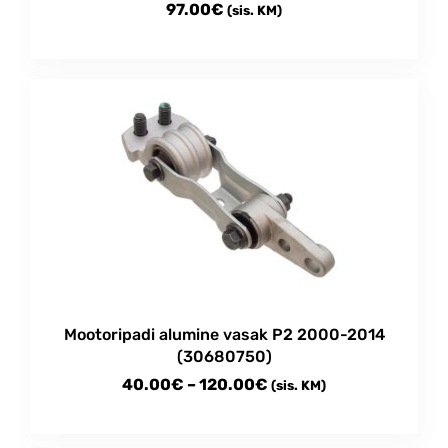
97.00
€
(sis. KM)
Mootoripadi alumine vasak P2 2000-2014
(30680750)
Price
40.00
€
–
120.00
€
(sis. KM)
range:
This
40.00€
product