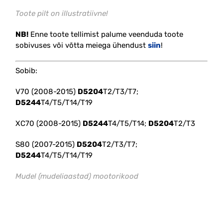
Toote pilt on illustratiivne!
NB!
Enne toote tellimist palume veenduda toote
sobivuses või võtta meiega ühendust
siin
!
Sobib:
V70 (2008-2015)
D5204
T2/T3/T7;
D5244
T4/T5/T14/T19
XC70 (2008-2015)
D5244
T4/T5/T14;
D5204
T2/T3
S80 (2007-2015)
D5204
T2/T3/T7;
D5244
T4/T5/T14/T19
Mudel (mudeliaastad) mootorikood
#õhusurvelõdvik #vasak #intercooler #turbo
#radiaator #vahejahuti #toru #gaasiklapp #egr