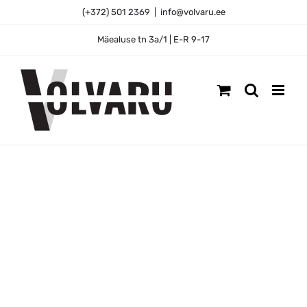
Skip
(+372) 501 2369
|
info@volvaru.ee
to
content
Mäealuse tn 3a/1 | E-R 9-17