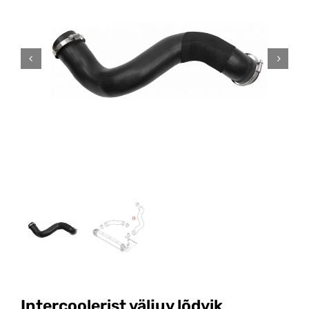
Intercoolerist väljuv lõdvik