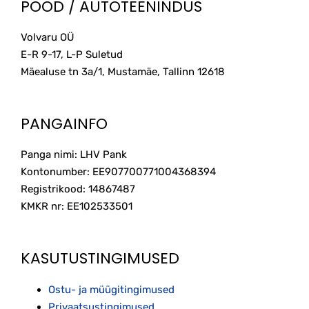
POOD / AUTOTEENINDUS
Volvaru OÜ
E-R 9-17, L-P Suletud
Mäealuse tn 3a/1, Mustamäe, Tallinn
12618
PANGAINFO
Panga nimi: LHV Pank
Kontonumber: EE907700771004368394
Registrikood: 14867487
KMKR nr: EE102533501
KASUTUSTINGIMUSED
Ostu- ja müügitingimused
Privaatsustingimused