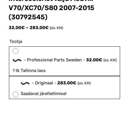
V70/XC70/S80 2007-2015
(30792545)
Price
32.00
€
–
283.00
€
(sis. KM)
range:
32.00€
Tootja

through
283.00€
-
Professional Parts Sweden
-
32.00
€
(sis. KM)
1 tk Tallinna laos
-
Originaal
-
283.00
€
(sis. KM)
Saadaval järeltellimisel