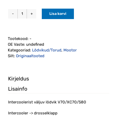
Lisa korvi
Intercoolerist
väljuv
lõdvik
V70/XC70/S80
Tootekood:
-
2007-
OE Vaste:
undefined
2015
Kategooriad:
Lõdvikud/Torud
,
Mootor
(30792545)
Silt:
Originaaltooted
kogus
Kirjeldus
Lisainfo
Intercoolerist väljuv lõdvik V70/XC70/S80
Intercooler -> drosselklapp