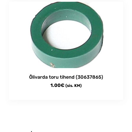
through
has
multiple
120.00€
variants.
The
options
may
be
chosen
on
the
product
Õlivarda toru tihend (30637865)
page
1.00
€
(sis. KM)