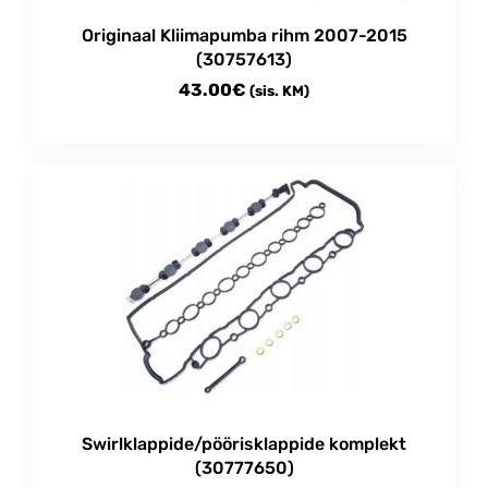
Originaal Kliimapumba rihm 2007-2015
(30757613)
43.00
€
(sis. KM)
Swirlklappide/pöörisklappide komplekt
(30777650)