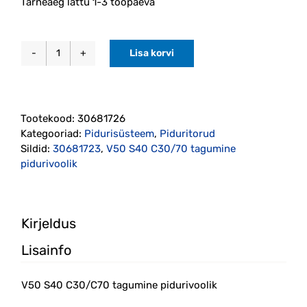
Tarneaeg lattu 1-3 tööpäeva
Lisa korvi
V50
S40
C30/C70
tagumine
Tootekood:
30681726
pidurivoolik
Kategooriad:
Pidurisüsteem
,
Piduritorud
(30681726)
Sildid:
30681723
,
V50 S40 C30/70 tagumine
kogus
pidurivoolik
Kirjeldus
Lisainfo
V50 S40 C30/C70 tagumine pidurivoolik