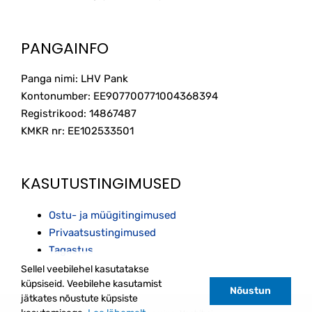
PANGAINFO
Panga nimi: LHV Pank
Kontonumber: EE907700771004368394
Registrikood: 14867487
KMKR nr: EE102533501
KASUTUSTINGIMUSED
Ostu- ja müügitingimused
Privaatsustingimused
Tagastus
Sellel veebilehel kasutatakse
küpsiseid. Veebilehe kasutamist
Nõustun
jätkates nõustute küpsiste