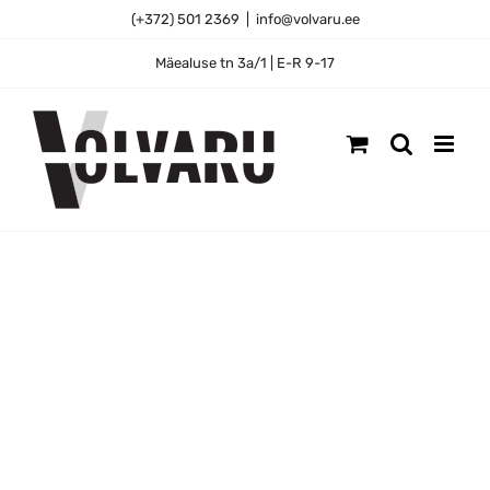
Skip
(+372) 501 2369
|
info@volvaru.ee
to
content
Mäealuse tn 3a/1 | E-R 9-17