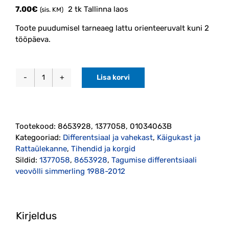
7.00
€
2 tk Tallinna laos
(sis. KM)
Toote puudumisel tarneaeg lattu orienteeruvalt kuni 2
tööpäeva.
Lisa korvi
Tagumise
differentsiaali
veovõlli
simmerling
Tootekood:
8653928, 1377058, 01034063B
1988-
Kategooriad:
Differentsiaal ja vahekast
,
Käigukast ja
2012
Rattaülekanne
,
Tihendid ja korgid
(8653928,
Sildid:
1377058
,
8653928
,
Tagumise differentsiaali
1377058)
veovõlli simmerling 1988-2012
kogus
Kirjeldus