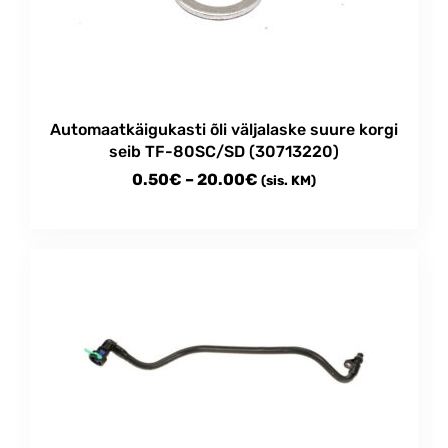
Automaatkäigukasti õli väljalaske suure korgi
seib TF-80SC/SD (30713220)
Price
0.50
€
–
20.00
€
(sis. KM)
range:
This
0.50€
product
through
has
multiple
20.00€
variants.
The
options
may
be
chosen
on