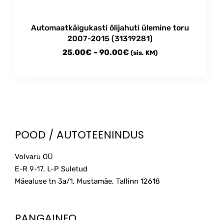
the
product
Automaatkäigukasti õlijahuti ülemine toru
page
2007-2015 (31319281)
Price
25.00
€
–
90.00
€
(sis. KM)
range:
This
25.00€
product
through
has
multiple
90.00€
variants.
The
POOD / AUTOTEENINDUS
options
may
Volvaru OÜ
be
E-R 9-17, L-P Suletud
chosen
on
Mäealuse tn 3a/1, Mustamäe, Tallinn
12618
the
product
page
PANGAINFO