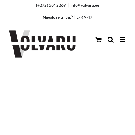
Skip
(+372) 501 2369
|
info@volvaru.ee
to
content
Mäealuse tn 3a/1 | E-R 9-17