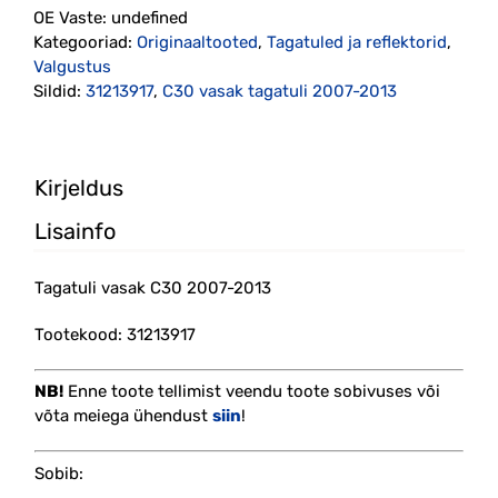
OE Vaste:
undefined
(31213917)
Kategooriad:
Originaaltooted
,
Tagatuled ja reflektorid
,
kogus
Valgustus
Sildid:
31213917
,
C30 vasak tagatuli 2007-2013
Kirjeldus
Lisainfo
Tagatuli vasak C30 2007-2013
Tootekood: 31213917
NB!
Enne toote tellimist veendu toote sobivuses või
võta meiega ühendust
siin
!
Sobib: