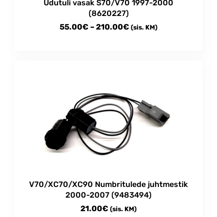
Udutuli vasak S70/V70 1997-2000
(8620227)
Price
55.00
€
–
210.00
€
(sis. KM)
range:
This
55.00€
product
through
has
multiple
210.00€
variants.
The
options
may
be
chosen
on
the
product
V70/XC70/XC90 Numbritulede juhtmestik
page
2000-2007 (9483494)
21.00
€
(sis. KM)