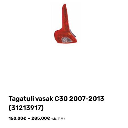
Tagatuli vasak C30 2007-2013
(31213917)
Price
160.00
€
–
285.00
€
(sis. KM)
range: