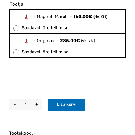
160.00€
Tootja

through
285.00€
-
Magneti Marelli
-
160.00
€
(sis. KM)
Saadaval järeltellimisel
-
Originaal
-
285.00
€
(sis. KM)
Saadaval järeltellimisel
Lisa korvi
Tagatuli
vasak
C30
2007-
Tootekood:
-
2013