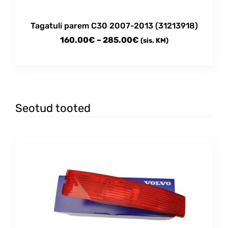
Tagatuli parem C30 2007-2013 (31213918)
Price
160.00
€
–
285.00
€
(sis. KM)
range:
This
160.00€
product
through
has
multiple
285.00€
variants.
Seotud tooted
The
options
may
be
chosen
on
the
product
page