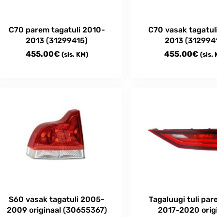
C70 parem tagatuli 2010-
C70 vasak tagatul
2013 (31299415)
2013 (312994
455.00
€
455.00
€
(sis. KM)
(sis.
S60 vasak tagatuli 2005-
Tagaluugi tuli pa
2009 originaal (30655367)
2017-2020 orig