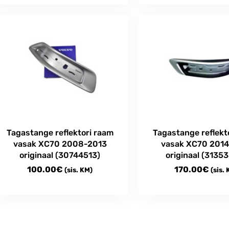
Tagastange reflektori raam
Tagastange reflekt
vasak XC70 2008-2013
vasak XC70 201
originaal (30744513)
originaal (3135
100.00
€
170.00
€
(sis. KM)
(sis.