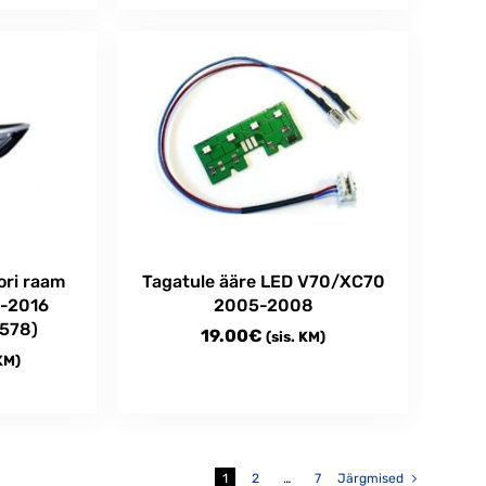
Tagatule ääre LED V70/XC70
ori raam
2005-2008
4-2016
3578)
19.00
€
(sis. KM)
 KM)
1
2
…
7
Järgmised