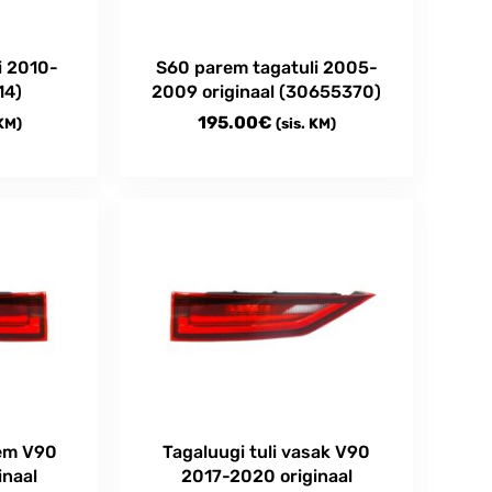
i 2010-
S60 parem tagatuli 2005-
14)
2009 originaal (30655370)
195.00
€
 KM)
(sis. KM)
rem V90
Tagaluugi tuli vasak V90
inaal
2017-2020 originaal