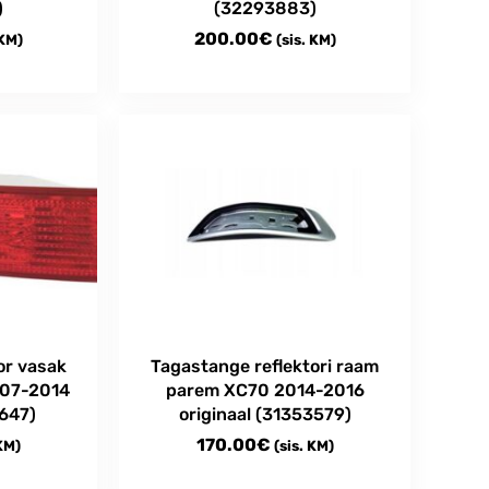
)
(32293883)
200.00
€
 KM)
(sis. KM)
or vasak
Tagastange reflektori raam
007-2014
parem XC70 2014-2016
3647)
originaal (31353579)
170.00
€
 KM)
(sis. KM)