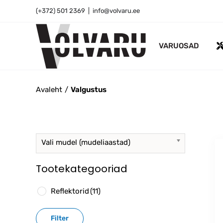
Skip
(+372) 501 2369
|
info@volvaru.ee
to
content
VARUOSAD
Avaleht
Valgustus
Vali mudel (mudeliaastad)
Tootekategooriad
Reflektorid
(11)
Filter