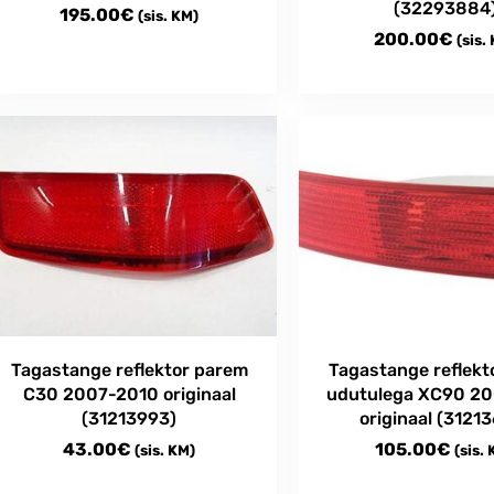
(32293884
195.00
€
(sis. KM)
200.00
€
(sis.
Tagastange reflektor parem
Tagastange reflekt
C30 2007-2010 originaal
udutulega XC90 2
(31213993)
originaal (3121
43.00
€
105.00
€
(sis. KM)
(sis.