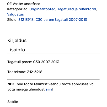
OE Vaste:
undefined
(31213918)
Kategooriad:
Originaaltooted
,
Tagatuled ja reflektorid
,
kogus
Valgustus
Sildid:
31213918
,
C30 parem tagatuli 2007-2013
Kirjeldus
Lisainfo
Tagatuli parem C30 2007-2013
Tootekood: 31213918
NB!
Enne toote tellimist veendu toote sobivuses või
võta meiega ühendust
siin
!
Sobib: