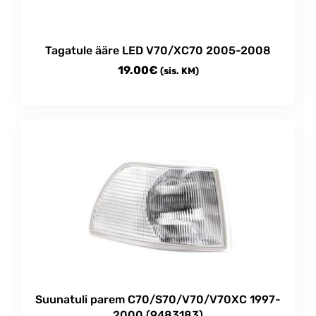
page
Tagatule ääre LED V70/XC70 2005-2008
19.00
€
(sis. KM)
Suunatuli parem C70/S70/V70/V70XC 1997-
2000 (9483183)