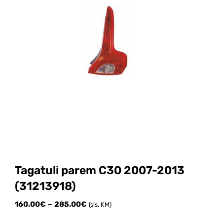
Tagatuli parem C30 2007-2013
(31213918)
Price
160.00
€
–
285.00
€
(sis. KM)
range: