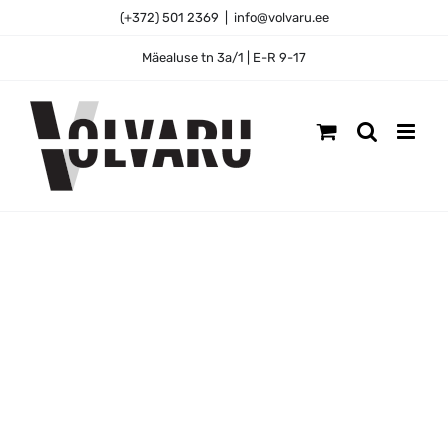
Skip
(+372) 501 2369
|
info@volvaru.ee
to
content
Mäealuse tn 3a/1 | E-R 9-17