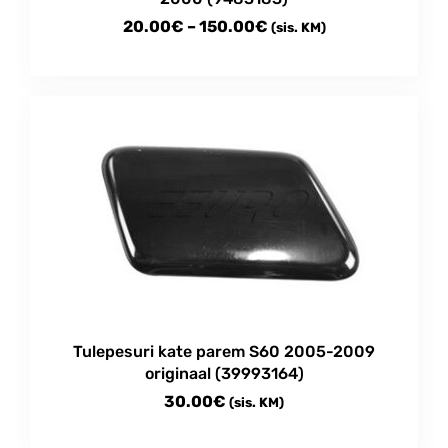
Price
20.00
€
–
150.00
€
(sis. KM)
range:
This
20.00€
product
through
has
multiple
150.00€
variants.
The
options
may
be
chosen
on
the
product
Tulepesuri kate parem S60 2005-2009
page
originaal (39993164)
30.00
€
(sis. KM)