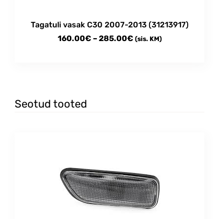
Tagatuli vasak C30 2007-2013 (31213917)
Price
160.00
€
–
285.00
€
(sis. KM)
range:
This
160.00€
product
through
has
multiple
285.00€
variants.
Seotud tooted
The
options
may
be
chosen
on
the
product
page