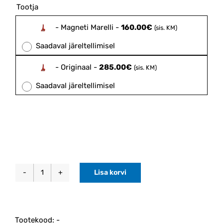
160.00€
Tootja

through
285.00€
-
Magneti Marelli
-
160.00
€
(sis. KM)
Saadaval järeltellimisel
-
Originaal
-
285.00
€
(sis. KM)
Saadaval järeltellimisel
Lisa korvi
Tagatuli
parem
C30
2007-
Tootekood:
-
2013