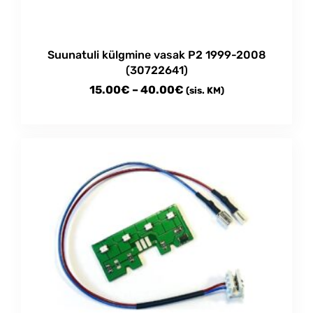
Suunatuli külgmine vasak P2 1999-2008
(30722641)
Price
15.00
€
–
40.00
€
(sis. KM)
range:
This
15.00€
product
through
has
multiple
40.00€
variants.
The
options
may
be
chosen
on
the
product