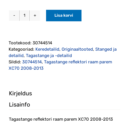
Lisa korvi
Tagastange
reflektori
raam
parem
Tootekood:
30744514
XC70
Kategooriad:
Keredetailid
,
Originaaltooted
,
Stanged ja
2008-
detailid
,
Tagastange ja -detailid
2013
Sildid:
30744514
,
Tagastange reflektori raam parem
originaal
XC70 2008-2013
(30744514)
kogus
Kirjeldus
Lisainfo
Tagastange reflektori raam parem XC70 2008-2013