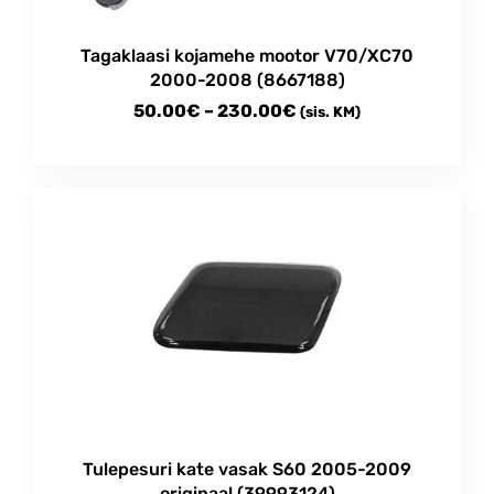
Tagaklaasi kojamehe mootor V70/XC70
2000-2008 (8667188)
Price
50.00
€
–
230.00
€
(sis. KM)
range:
This
50.00€
product
through
has
multiple
230.00€
variants.
The
options
may
be
chosen
on
the
product
Tulepesuri kate vasak S60 2005-2009
page
originaal (39993124)