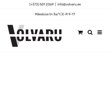
Skip
(+372) 501 2369
|
info@volvaru.ee
to
content
Mäealuse tn 3a/1 | E-R 9-17