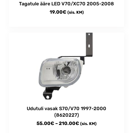
Tagatule ääre LED V70/XC70 2005-2008
19.00
€
(sis. KM)
Udutuli vasak S70/V70 1997-2000
(8620227)
Price
55.00
€
–
210.00
€
(sis. KM)
range: