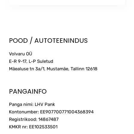
This
55.00€
product
through
has
multiple
210.00€
variants.
The
POOD / AUTOTEENINDUS
options
may
Volvaru OÜ
be
E-R 9-17, L-P Suletud
chosen
on
Mäealuse tn 3a/1, Mustamäe, Tallinn
12618
the
product
page
PANGAINFO
Panga nimi: LHV Pank
Kontonumber: EE907700771004368394
Registrikood: 14867487
KMKR nr: EE102533501