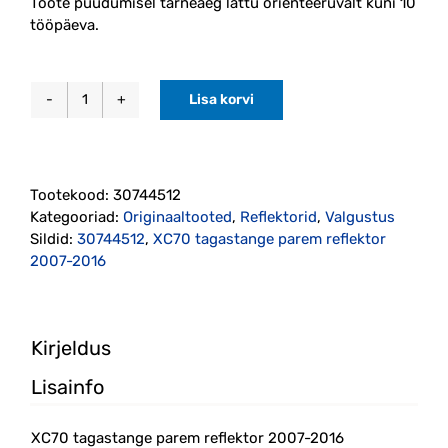
Toote puudumisel tarneaeg lattu orienteeruvalt kuni 10
tööpäeva.
Lisa korvi
XC70
tagastange
parem
reflektor
Tootekood:
30744512
2007-
Kategooriad:
Originaaltooted
,
Reflektorid
,
Valgustus
2016
Sildid:
30744512
,
XC70 tagastange parem reflektor
(30744512)
2007-2016
kogus
Kirjeldus
Lisainfo
XC70 tagastange parem reflektor 2007-2016