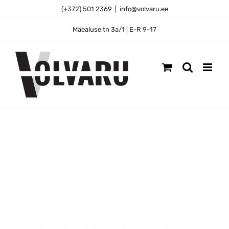
Skip
(+372) 501 2369
|
info@volvaru.ee
to
content
Mäealuse tn 3a/1 | E-R 9-17