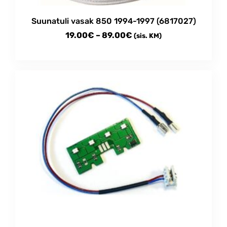
Suunatuli vasak 850 1994-1997 (6817027)
Price
19.00
€
–
89.00
€
(sis. KM)
range:
This
19.00€
product
through
has
multiple
89.00€
variants.
The
options
may
be
chosen
on
the
product
page