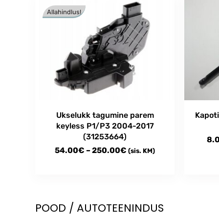
Allahindlus!
Ukselukk tagumine parem
Kapot
keyless P1/P3 2004-2017
(31253664)
8.
Price
54.00
€
–
250.00
€
(sis. KM)
range:
This
This
54.00€
product
produc
through
has
has
multiple
multipl
250.00€
POOD / AUTOTEENINDUS
variants.
variant