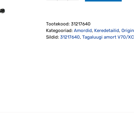
amort
V70/XC70
2008-
Tootekood:
31217640
2016
Kategooriad:
Amordid
,
Keredetailid
,
Origi
originaal
Sildid:
31217640
,
Tagaluugi amort V70/X
(31217640)
kogus