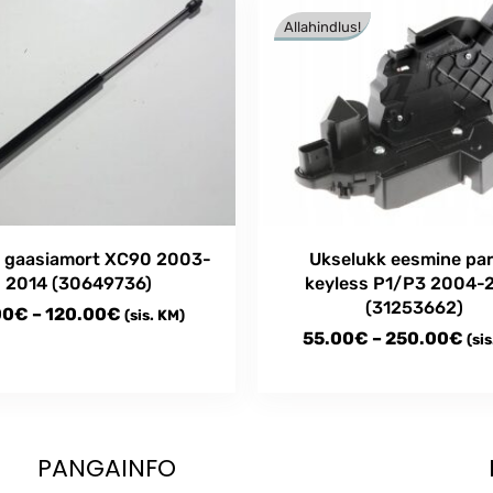
Allahindlus!
i gaasiamort XC90 2003-
Ukselukk eesmine pa
2014 (30649736)
keyless P1/P3 2004-
(31253662)
Price
00
€
–
120.00
€
(sis. KM)
Pri
55.00
€
–
250.00
€
(sis
range:
ran
8.00€
This
55
through
t
product
thr
has
120.00€
e
multiple
25
PANGAINFO
s.
variants.