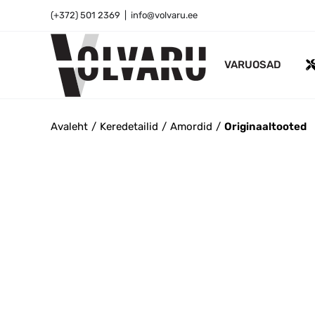
Skip
(+372) 501 2369
|
info@volvaru.ee
to
content
VARUOSAD
Avaleht
Keredetailid
Amordid
Originaaltooted