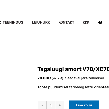
TEENINDUS
LEIUNURK
KONTAKT
KKK
Tagaluugi amort V70/XC70
70.00
€
Saadaval järeltellimisel
(sis. KM)
Toote puudumisel tarneaeg lattu orientee
Lisa korvi
Tagaluugi