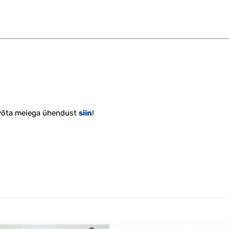
 võta meiega ühendust
siin
!