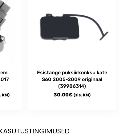
rem
Esistange puksiirkonksu kate
2017
S60 2005-2009 originaal
(39986314)
ce
30.00
€
. KM)
(sis. KM)
ge:
.00€
ough
0.00€
KASUTUSTINGIMUSED