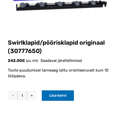
Swirlklapid/pöörisklapid originaal
(30777650)
242.00
€
Saadaval järeltellimisel
(sis. KM)
Toote puudumisel tarneaeg lattu orienteeruvalt kuni 10
tööpäeva.
Lisa korvi
Swirlklapid/pöörisklapid
originaal
(30777650)
kogus