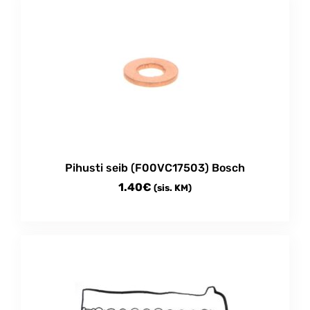
Pihusti seib (F00VC17503) Bosch
1.40
€
(sis. KM)