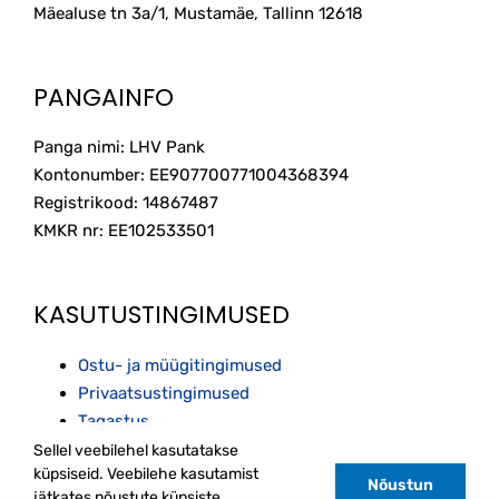
Mäealuse tn 3a/1, Mustamäe, Tallinn
12618
PANGAINFO
Panga nimi: LHV Pank
Kontonumber: EE907700771004368394
Registrikood: 14867487
KMKR nr: EE102533501
KASUTUSTINGIMUSED
Ostu- ja müügitingimused
Privaatsustingimused
Tagastus
Sellel veebilehel kasutatakse
küpsiseid. Veebilehe kasutamist
Nõustun
jätkates nõustute küpsiste