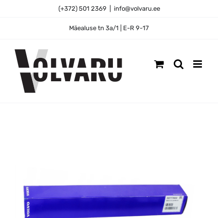
Skip
(+372) 501 2369
|
info@volvaru.ee
to
content
Mäealuse tn 3a/1 | E-R 9-17