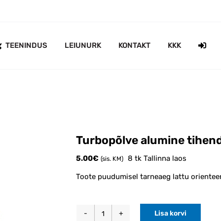
TEENINDUS
LEIUNURK
KONTAKT
KKK
Turbopõlve alumine tihe
5.00
€
8 tk Tallinna laos
(sis. KM)
Toote puudumisel tarneaeg lattu orienteer
Lisa korvi
Turbopõlve