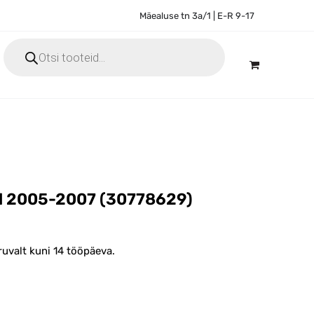
Mäealuse tn 3a/1 | E-R 9-17
Products
search
nd 2005-2007 (30778629)
uvalt kuni 14 tööpäeva.