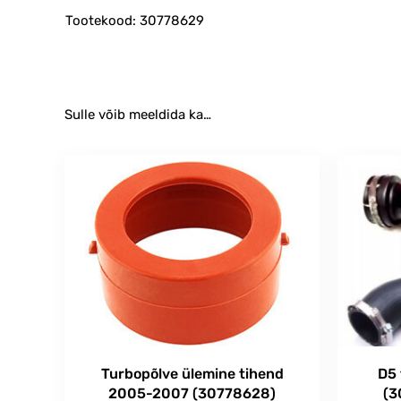
Tootekood: 30778629
Sulle võib meeldida ka…
Turbopõlve ülemine tihend
D5 
2005-2007 (30778628)
(3