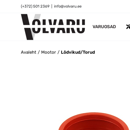
Skip
(+372) 501 2369
|
info@volvaru.ee
to
content
VARUOSAD
Avaleht
Mootor
Lõdvikud/Torud