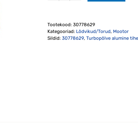
alumine
tihend
2005-
Tootekood:
30778629
2007
Kategooriad:
Lõdvikud/Torud
,
Mootor
(30778629)
Sildid:
30778629
,
Turbopõlve alumine ti
kogus