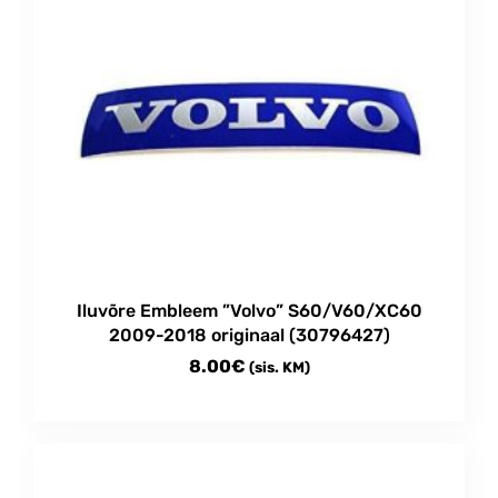
variants.
The
options
may
be
chosen
on
the
product
page
Iluvõre Embleem ”Volvo” S60/V60/XC60
2009-2018 originaal (30796427)
8.00
€
(sis. KM)