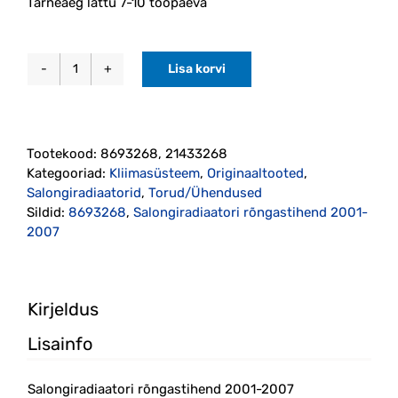
Tarneaeg lattu 7-10 tööpäeva
Lisa korvi
Salongiradiaatori
rõngastihend
2001-
2007
Tootekood:
8693268, 21433268
(8693268)
Kategooriad:
Kliimasüsteem
,
Originaaltooted
,
kogus
Salongiradiaatorid
,
Torud/Ühendused
Sildid:
8693268
,
Salongiradiaatori rõngastihend 2001-
2007
Kirjeldus
Lisainfo
Salongiradiaatori rõngastihend 2001-2007