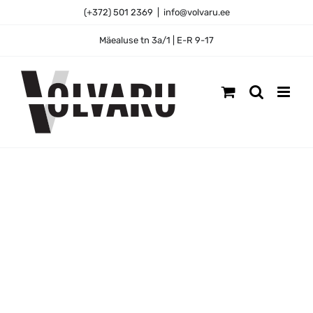
Skip
(+372) 501 2369
|
info@volvaru.ee
to
content
Mäealuse tn 3a/1 | E-R 9-17