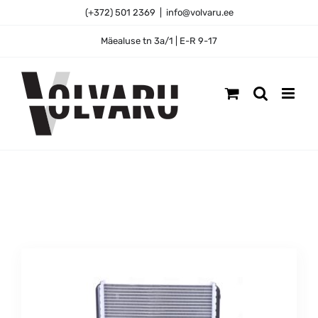
Skip
(+372) 501 2369
|
info@volvaru.ee
to
content
Mäealuse tn 3a/1 | E-R 9-17