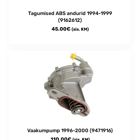
Tagumised ABS andurid 1994-1999
(9162612)
45.00
€
(sis. KM)
Vaakumpump 1996-2000 (9471916)
110.00
€
(sis. KM)