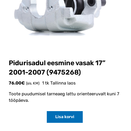
Pidurisadul eesmine vasak 17”
2001-2007 (9475268)
76.00
€
1 tk Tallinna laos
(sis. KM)
Toote puudumisel tarneaeg lattu orienteeruvalt kuni 7
tööpäeva.
Lisa korvi
Pidurisadul
eesmine