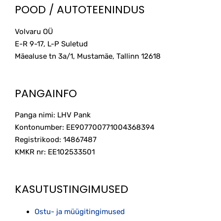
POOD / AUTOTEENINDUS
Volvaru OÜ
E-R 9-17, L-P Suletud
Mäealuse tn 3a/1, Mustamäe, Tallinn
12618
PANGAINFO
Panga nimi: LHV Pank
Kontonumber: EE907700771004368394
Registrikood: 14867487
KMKR nr: EE102533501
KASUTUSTINGIMUSED
Ostu- ja müügitingimused