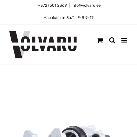
Skip
(+372) 501 2369
|
info@volvaru.ee
to
content
Mäealuse tn 3a/1 | E-R 9-17