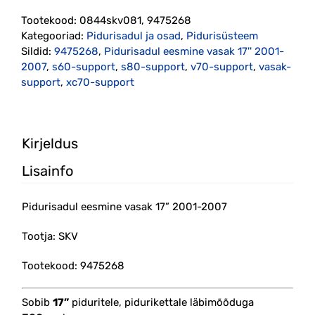
vasak
17''
Tootekood:
0844skv081, 9475268
2001-
Kategooriad:
Pidurisadul ja osad
,
Pidurisüsteem
2007
Sildid:
9475268
,
Pidurisadul eesmine vasak 17'' 2001-
(9475268)
2007
,
s60-support
,
s80-support
,
v70-support
,
vasak-
kogus
support
,
xc70-support
Kirjeldus
Lisainfo
Pidurisadul eesmine vasak 17” 2001-2007
Tootja: SKV
Tootekood: 9475268
Sobib
17”
piduritele, pidurikettale läbimõõduga