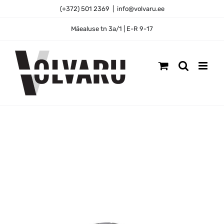
Skip
(+372) 501 2369
|
info@volvaru.ee
to
content
Mäealuse tn 3a/1 | E-R 9-17