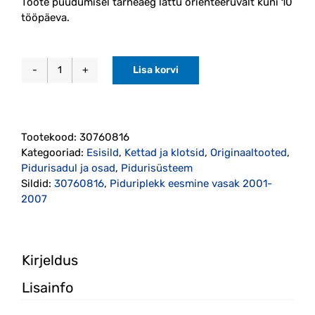
Toote puudumisel tarneaeg lattu orienteeruvalt kuni 10
tööpäeva.
Lisa korvi
Piduriplekk
eesmine
vasak
1999-
Tootekood:
30760816
2009
Kategooriad:
Esisild
,
Kettad ja klotsid
,
Originaaltooted
,
originaal
Pidurisadul ja osad
,
Pidurisüsteem
(30760816)
Sildid:
30760816
,
Piduriplekk eesmine vasak 2001-
kogus
2007
Kirjeldus
Lisainfo