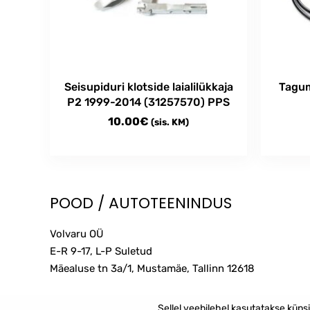
Seisupiduri klotside laialilükkaja
Tagum
P2 1999-2014 (31257570) PPS
10.00
€
(sis. KM)
POOD / AUTOTEENINDUS
Volvaru OÜ
E-R 9-17, L-P Suletud
Mäealuse tn 3a/1, Mustamäe, Tallinn
12618
Sellel veebilehel kasutatakse küps