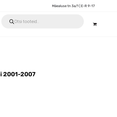
Mäealuse tn 3a/1 | E-R 9-17
Products
search
ndi 2001-2007