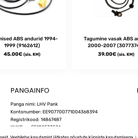
ised ABS andurid 1994-
Tagumine vasak ABS a
1999 (9162612)
2000-2007 (307737
45.00
€
39.00
€
(sis. KM)
(sis. KM)
PANGAINFO
Panga nimi: LHV Pank
Kontonumber: EE907700771004368394
Registrikood: 14867487
KMKR nr: EE102533501
iseid. Veebilehe kasutamist jätkates nõustute küpsiste kasutamisega.
L