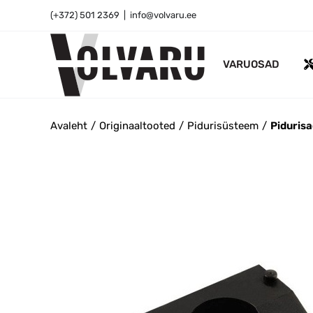
Skip
(+372) 501 2369
|
info@volvaru.ee
to
content
VARUOSAD
Avaleht
Originaaltooted
Pidurisüsteem
Pidurisa