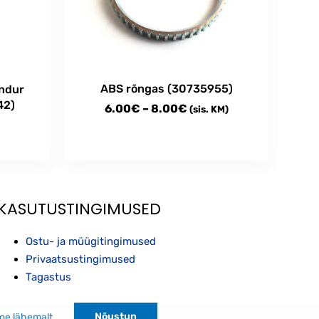
ABS rõngas (30735955)
ndur
42)
Price
6.00
€
–
8.00
€
(sis. KM)
range:
6.00€
This
through
product
has
8.00€
multiple
KASUTUSTINGIMUSED
variants.
The
Ostu- ja müügitingimused
options
Privaatsustingimused
may
Tagastus
be
chosen
on
Nõustun
oe lähemalt