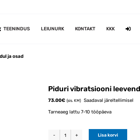
TEENINDUS
LEIUNURK
KONTAKT
KKK
dul ja osad
Piduri vibratsiooni leeve
73.00
€
Saadaval järeltellimisel
(sis. KM)
Tarneaeg lattu 7-10 tööpäeva
Lisa korvi
Piduri