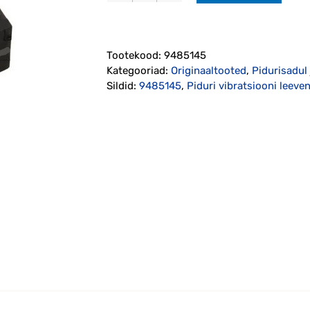
vibratsiooni
leevendi
2001-
Tootekood:
9485145
2007
Kategooriad:
Originaaltooted
,
Pidurisadul
kogus
Sildid:
9485145
,
Piduri vibratsiooni leev