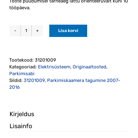
Toote puudumisel tarneaeg lattu orienteeruvalt kuni 10
tööpäeva.
Lisa korvi
Parkimiskaamera
tagumine
2007-
2016
Tootekood:
31201009
originaal
Kategooriad:
Elektrisüsteem
,
Originaaltooted
,
(31201009)
Parkimisabi
kogus
Sildid:
31201009
,
Parkimiskaamera tagumine 2007-
2016
Kirjeldus
Lisainfo