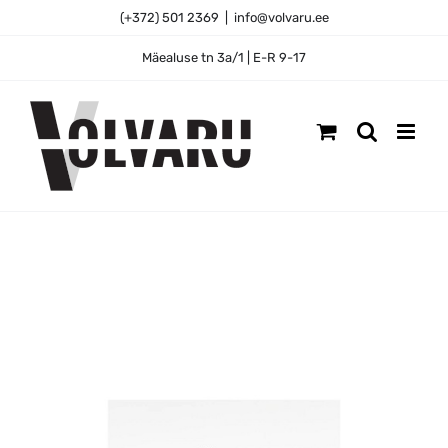
Skip
(+372) 501 2369
|
info@volvaru.ee
to
content
Mäealuse tn 3a/1 | E-R 9-17