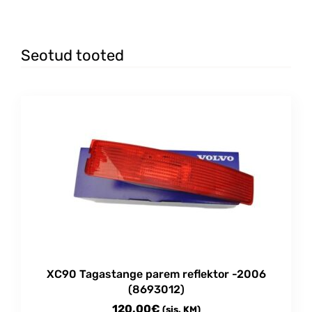
Seotud tooted
XC90 Tagastange parem reflektor -2006
(8693012)
120.00
€
(sis. KM)