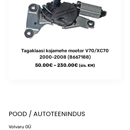
Tagaklaasi kojamehe mootor V70/XC70
2000-2008 (8667188)
Price
50.00
€
–
230.00
€
(sis. KM)
range:
This
50.00€
product
through
has
multiple
230.00€
variants.
The
POOD / AUTOTEENINDUS
options
may
Volvaru OÜ
be