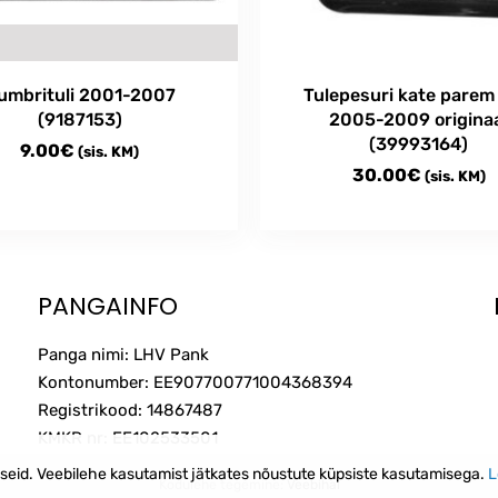
umbrituli 2001-2007
Tulepesuri kate parem
(9187153)
2005-2009 origina
(39993164)
9.00
€
(sis. KM)
30.00
€
(sis. KM)
PANGAINFO
Panga nimi: LHV Pank
Kontonumber: EE907700771004368394
Registrikood: 14867487
KMKR nr: EE102533501
iseid. Veebilehe kasutamist jätkates nõustute küpsiste kasutamisega.
L
Kodulehe tegemine:
Veebihai