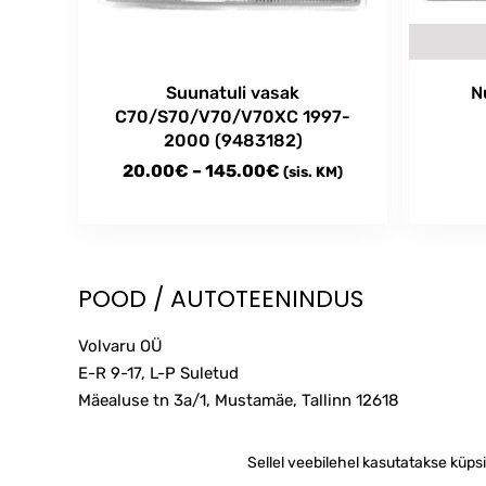
Suunatuli vasak
N
C70/S70/V70/V70XC 1997-
2000 (9483182)
Price
20.00
€
–
145.00
€
(sis. KM)
range:
This
20.00€
product
through
has
multiple
145.00€
POOD / AUTOTEENINDUS
variants.
The
Volvaru OÜ
options
E-R 9-17, L-P Suletud
may
Mäealuse tn 3a/1, Mustamäe, Tallinn
12618
be
chosen
on
Sellel veebilehel kasutatakse küps
the