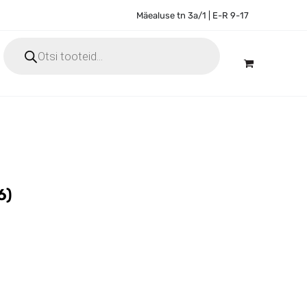
Mäealuse tn 3a/1 | E-R 9-17
Products
search
6)