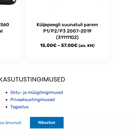
 S60
Küljepeegli suunatuli parem
al
P1/P2/P3 2007-2019
(31111102)
Price
15.00
€
–
57.00
€
(sis. KM)
range:
This
15.00€
product
through
has
multiple
57.00€
KASUTUSTINGIMUSED
variants.
The
Ostu- ja müügitingimused
options
Privaatsustingimused
may
Tagastus
be
chosen
on
Nõustun
oe lähemalt
the