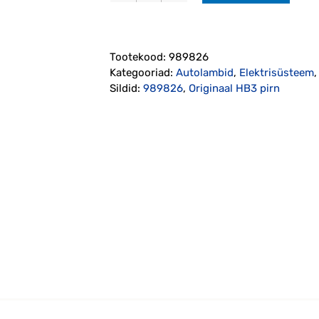
HB3
pirn
(989826)
Tootekood:
989826
kogus
Kategooriad:
Autolambid
,
Elektrisüsteem
Sildid:
989826
,
Originaal HB3 pirn