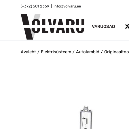
Skip
(+372) 501 2369
|
info@volvaru.ee
to
content
VARUOSAD
Avaleht
Elektrisüsteem
Autolambid
Originaalto