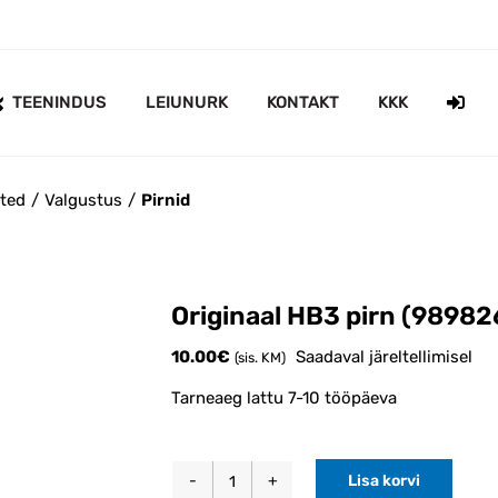
TEENINDUS
LEIUNURK
KONTAKT
KKK
oted
Valgustus
Pirnid
Originaal HB3 pirn (98982
10.00
€
Saadaval järeltellimisel
(sis. KM)
Tarneaeg lattu 7-10 tööpäeva
Lisa korvi
Originaal