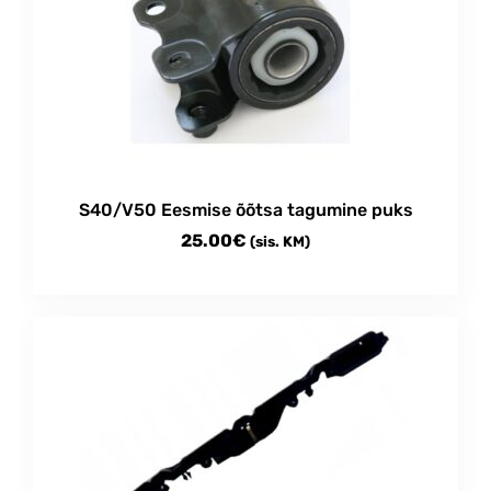
S40/V50 Eesmise õõtsa tagumine puks
25.00
€
(sis. KM)