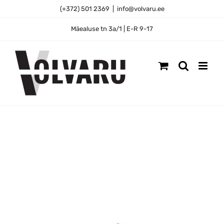
Skip
(+372) 501 2369
|
info@volvaru.ee
to
content
Mäealuse tn 3a/1 | E-R 9-17