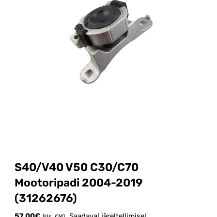
S40/V40 V50 C30/C70
Mootoripadi 2004-2019
(31262676)
57.00
€
Saadaval järeltellimisel
(sis. KM)