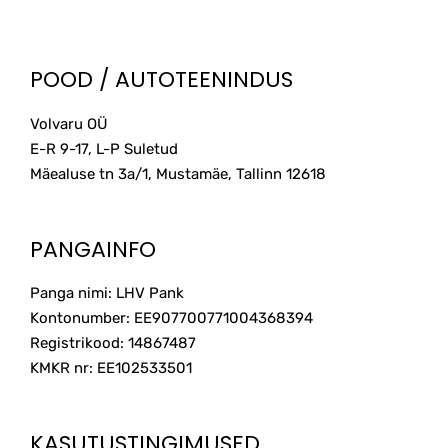
POOD / AUTOTEENINDUS
Volvaru OÜ
E-R 9-17, L-P Suletud
Mäealuse tn 3a/1, Mustamäe, Tallinn
12618
PANGAINFO
Panga nimi: LHV Pank
Kontonumber: EE907700771004368394
Registrikood: 14867487
KMKR nr: EE102533501
KASUTUSTINGIMUSED