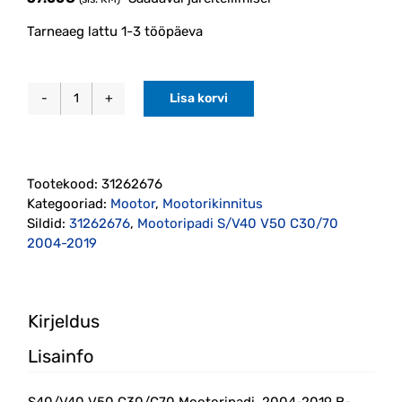
Tarneaeg lattu 1-3 tööpäeva
Lisa korvi
S40/V40
V50
C30/C70
Mootoripadi
Tootekood:
31262676
2004-
Kategooriad:
Mootor
,
Mootorikinnitus
2019
Sildid:
31262676
,
Mootoripadi S/V40 V50 C30/70
(31262676)
2004-2019
kogus
Kirjeldus
Lisainfo
S40/V40 V50 C30/C70 Mootoripadi 2004-2019 B-