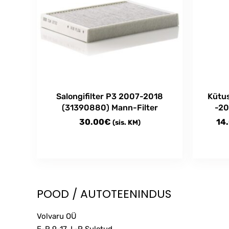
Salongifilter P3 2007-2018
Kütus
(31390880) Mann-Filter
-20
30.00
€
14
(sis. KM)
This
produc
has
multipl
POOD / AUTOTEENINDUS
variant
The
Volvaru OÜ
option