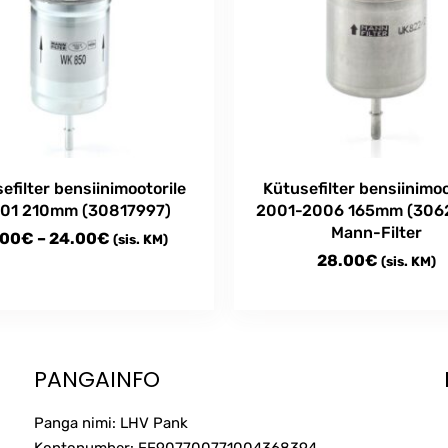
efilter bensiinimootorile
Kütusefilter bensiinimoo
01 210mm (30817997)
2001-2006 165mm (306
Mann-Filter
Price
.00
€
–
24.00
€
(sis. KM)
28.00
€
(sis. KM)
range:
14.00€
through
t
24.00€
e
PANGAINFO
s.
Panga nimi: LHV Pank
s