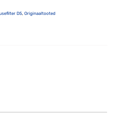
usefilter D5
,
Originaaltooted