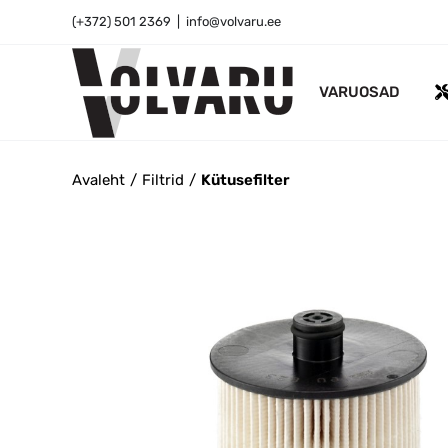
Skip
(+372) 501 2369
|
info@volvaru.ee
to
content
VARUOSAD
Avaleht
Filtrid
Kütusefilter