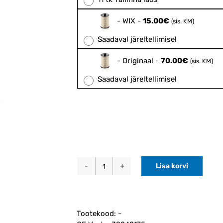
-
WIX
-
15.00
€
(sis. KM)
Saadaval järeltellimisel
-
Originaal
-
70.00
€
(sis. KM)
Saadaval järeltellimisel
Lisa korvi
Kütusefilter
P2
diiselmootorile
(32242175)
Tootekood:
-
kogus