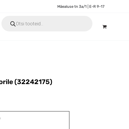
Mäealuse tn 3a/1 | E-R 9-17
Products
search
torile (32242175)

)