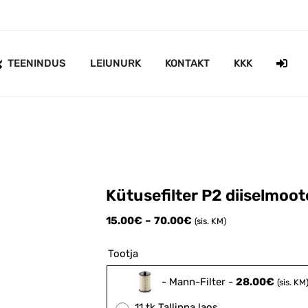
TEENINDUS
LEIUNURK
KONTAKT
KKK
Kütusefilter P2 diiselmoo
Price
15.00
€
–
70.00
€
(sis. KM)
range:
15.00€
Tootja
through
70.00€
-
Mann-Filter
-
28.00
€
(sis. KM
11 tk Tallinna laos