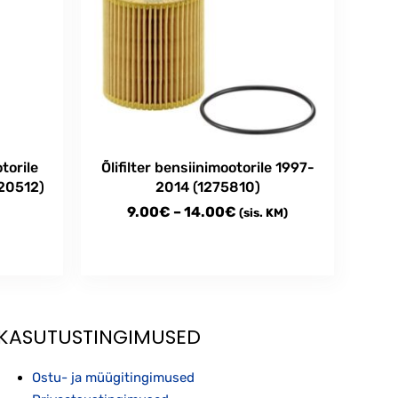
torile
Õlifilter bensiinimootorile 1997-
20512)
2014 (1275810)
Price
9.00
€
–
14.00
€
(sis. KM)
range:
9.00€
This
through
product
has
14.00€
multiple
KASUTUSTINGIMUSED
variants.
The
Ostu- ja müügitingimused
options