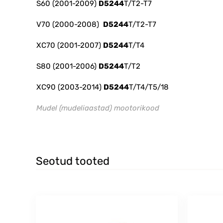
S60 (2001-2009)
D5244
T/T2-T7
V70 (2000-2008)
D5244
T/T2-T7
XC70 (2001-2007)
D5244
T/T4
S80 (2001-2006)
D5244
T/T2
XC90 (2003-2014)
D5244
T/T4/T5/18
Mudel (mudeliaastad) mootorikood
Seotud tooted