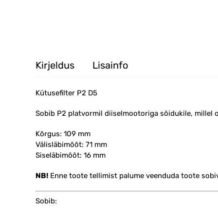
Kirjeldus
Lisainfo
Kütusefilter P2 D5
Sobib P2 platvormil diiselmootoriga sõidukile, millel 
Kõrgus: 109 mm
Välisläbimõõt: 71 mm
Siseläbimõõt: 16 mm
NB!
Enne toote tellimist palume veenduda toote sobi
Sobib: