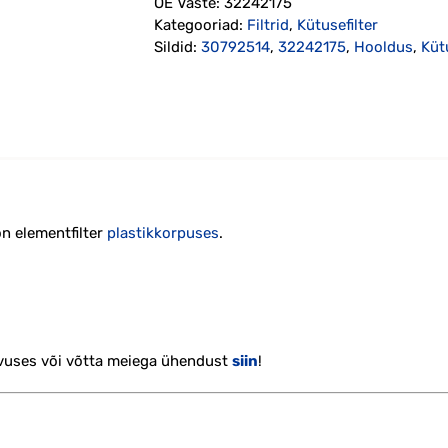
OE Vaste:
32242175
Kategooriad:
Filtrid
,
Kütusefilter
Sildid:
30792514
,
32242175
,
Hooldus
,
Küt
on elementfilter
plastikkorpuses
.
vuses või võtta meiega ühendust
siin
!