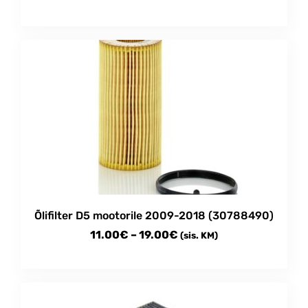
Õlifilter D5 mootorile 2009-2018 (30788490)
Price
11.00
€
–
19.00
€
(sis. KM)
range:
This
11.00€
product
through
has
multiple