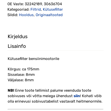
OE Vaste:
32242189, 30636704
175mm
Kategooriad:
Filtrid
,
Kütusefilter
(32242189)
Sildid:
Hooldus
,
Originaaltooted
kogus
Kirjeldus
Lisainfo
Kütusefilter bensiinimootorile
Kõrgus: ca 175mm
Sisselase: 8mm
Väljalase: 8mm
NB!
Enne toote tellimist palume veenduda toote
sobivuses või võtta meiega ühendust
siin
! Kohati võib
olla erinevusi sobivustabelist vastavalt heitmenormile.