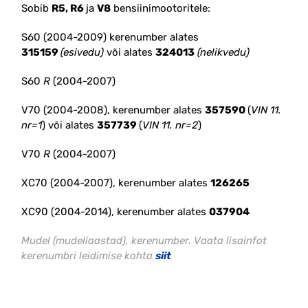
Sobib
R5, R6
ja
V8
bensiinimootoritele:
S60 (2004-2009) kerenumber alates
315159
(esivedu)
või alates
324013
(nelikvedu)
S60
R
(2004-2007)
V70 (2004-2008), kerenumber alates
357590
(
VIN 11.
nr=1
) või alates
357739
(
VIN 11. nr=2
)
V70
R
(2004-2007)
XC70 (2004-2007), kerenumber alates
126265
XC90 (2004-2014), kerenumber alates
0
37904
Mudel (mudeliaastad), kerenumber. Vaata lisainfot
kerenumbri leidimise kohta
siit
#plekk #ühendusfilter