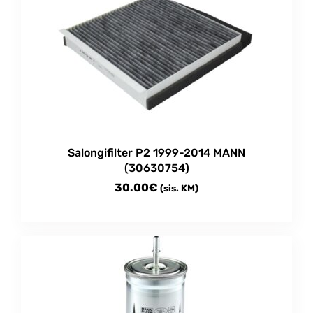
19.00€
variants.
The
options
may
be
chosen
on
the
product
Salongifilter P2 1999-2014 MANN
page
(30630754)
30.00
€
(sis. KM)