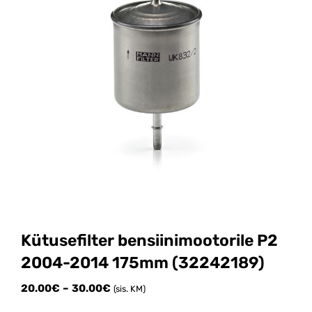
Kütusefilter bensiinimootorile P2
2004-2014 175mm (32242189)
Price
20.00
€
–
30.00
€
(sis. KM)
range: