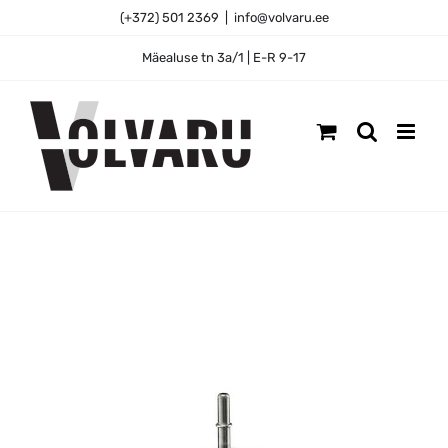
Skip
(+372) 501 2369
|
info@volvaru.ee
to
content
Mäealuse tn 3a/1 | E-R 9-17