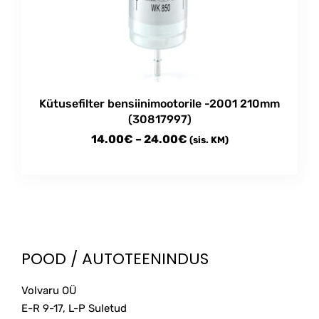
Kütusefilter bensiinimootorile -2001 210mm
(30817997)
Price
14.00
€
–
24.00
€
(sis. KM)
range:
This
14.00€
product
through
has
multiple
24.00€
variants.
The
POOD / AUTOTEENINDUS
options
may
Volvaru OÜ
be
E-R 9-17, L-P Suletud
chosen