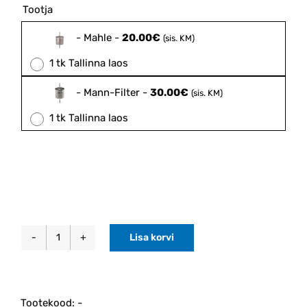
20.00€
Tootja

through
30.00€
-
Mahle
-
20.00
€
(sis. KM)
1 tk Tallinna laos
-
Mann-Filter
-
30.00
€
(sis. KM)
1 tk Tallinna laos
Lisa korvi
Kütusefilter
bensiinimootorile
P2
2004-
Tootekood:
-
2014