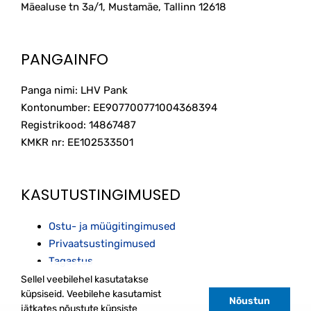
on
Mäealuse tn 3a/1, Mustamäe, Tallinn
12618
the
product
page
PANGAINFO
Panga nimi: LHV Pank
Kontonumber: EE907700771004368394
Registrikood: 14867487
KMKR nr: EE102533501
KASUTUSTINGIMUSED
Ostu- ja müügitingimused
Privaatsustingimused
Tagastus
Sellel veebilehel kasutatakse
küpsiseid. Veebilehe kasutamist
Nõustun
jätkates nõustute küpsiste