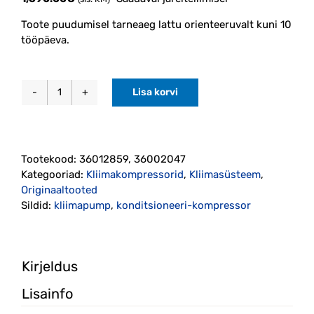
Toote puudumisel tarneaeg lattu orienteeruvalt kuni 10
tööpäeva.
Lisa korvi
Konditsioneeri
kompressor
V60
2013-
Tootekood:
36012859, 36002047
2018
Kategooriad:
Kliimakompressorid
,
Kliimasüsteem
,
hübriid
Originaaltooted
(36012859)
Sildid:
kliimapump
,
konditsioneeri-kompressor
Originaal
kogus
Kirjeldus
Lisainfo