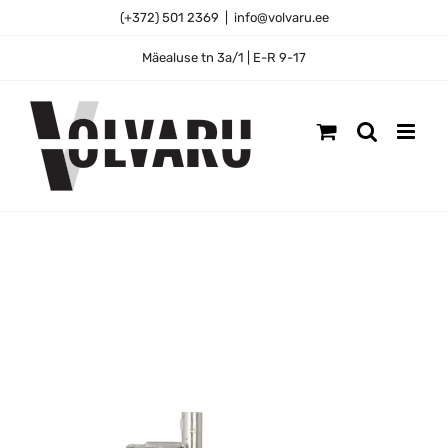
Skip
(+372) 501 2369
|
info@volvaru.ee
to
content
Mäealuse tn 3a/1 | E-R 9-17