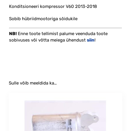
Konditsioneeri kompressor V60 2013-2018
Sobib hübriidmootoriga sõidukile
NB!
Enne toote tellimist palume veenduda toote
sobivuses või võtta meiega ühendust
siin
!
#plug-in #hybrid #kliima #ac #pump
Sulle võib meeldida ka…