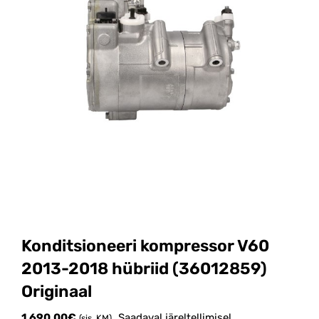
Konditsioneeri kompressor V60
2013-2018 hübriid (36012859)
Originaal
1,690.00
€
Saadaval järeltellimisel
(sis. KM)