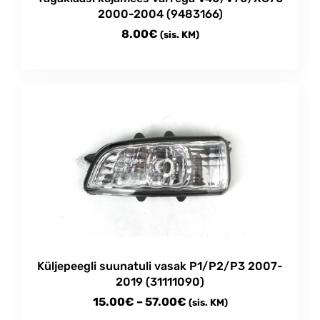
2000-2004 (9483166)
8.00
€
(sis. KM)
Küljepeegli suunatuli vasak P1/P2/P3 2007-
2019 (31111090)
Price
15.00
€
–
57.00
€
(sis. KM)