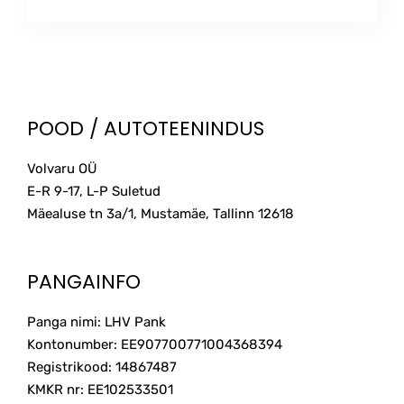
range:
This
15.00€
product
through
has
multiple
57.00€
variants.
The
POOD / AUTOTEENINDUS
options
may
Volvaru OÜ
be
E-R 9-17, L-P Suletud
chosen
on
Mäealuse tn 3a/1, Mustamäe, Tallinn
12618
the
product
page
PANGAINFO
Panga nimi: LHV Pank
Kontonumber: EE907700771004368394
Registrikood: 14867487
KMKR nr: EE102533501