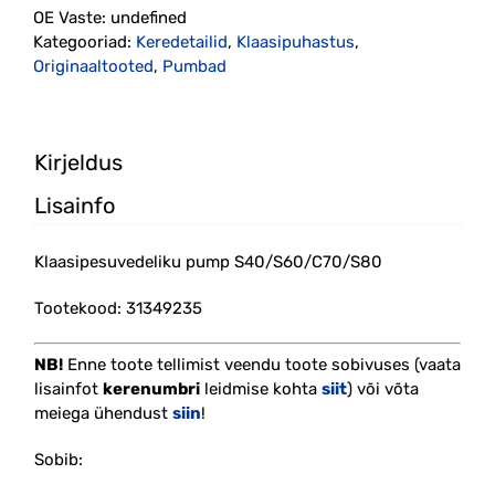
OE Vaste:
undefined
Kategooriad:
Keredetailid
,
Klaasipuhastus
,
Originaaltooted
,
Pumbad
Kirjeldus
Lisainfo
Klaasipesuvedeliku pump S40/S60/C70/S80
Tootekood: 31349235
NB!
Enne toote tellimist veendu toote sobivuses (vaata
lisainfot
kerenumbri
leidmise kohta
siit
) või võta
meiega ühendust
siin
!
Sobib: