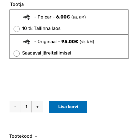
6.00€
Tootja

through
95.00€
-
Polcar
-
6.00
€
(sis. KM)
10 tk Tallinna laos
-
Originaal
-
95.00
€
(sis. KM)
Saadaval järeltellimisel
Lisa korvi
Klaasipesuvedeliku
pump
S40/S60/C70/S80
(31349235)
Tootekood:
-
kogus