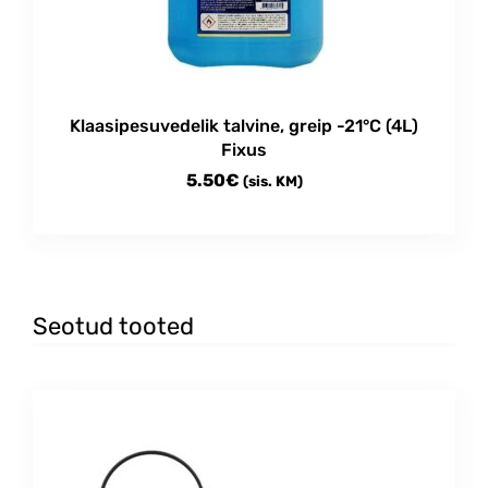
Klaasipesuvedelik talvine, greip -21°C (4L)
Fixus
5.50
€
(sis. KM)
Seotud tooted