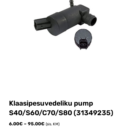
Klaasipesuvedeliku pump
S40/S60/C70/S80 (31349235)
Price
6.00
€
–
95.00
€
(sis. KM)
range: