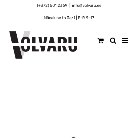
Skip
(+372) 501 2369
|
info@volvaru.ee
to
content
Mäealuse tn 3a/1 | E-R 9-17