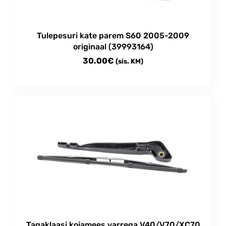
Tulepesuri kate parem S60 2005-2009
originaal (39993164)
30.00
€
(sis. KM)
Tagaklaasi kojamees varrega V40/V70/XC70