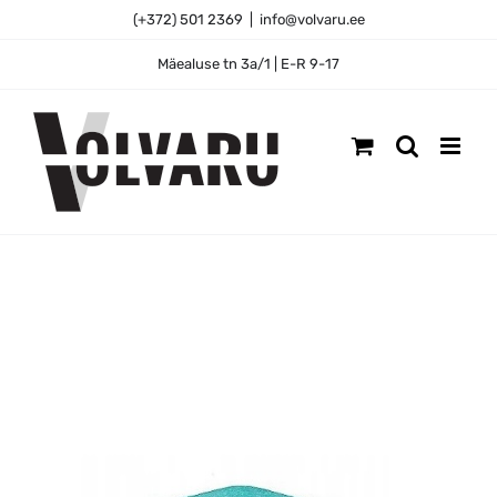
Skip
(+372) 501 2369
|
info@volvaru.ee
to
content
Mäealuse tn 3a/1 | E-R 9-17