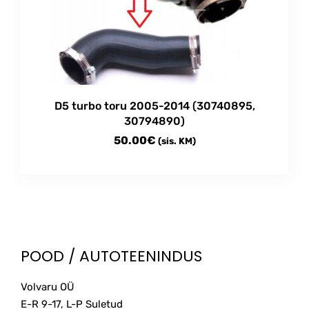
may
be
chosen
on
the
product
D5 turbo toru 2005-2014 (30740895,
page
30794890)
50.00
€
(sis. KM)
POOD / AUTOTEENINDUS
Volvaru OÜ
E-R 9-17, L-P Suletud