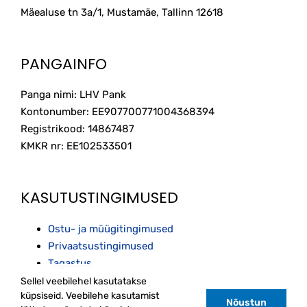
Mäealuse tn 3a/1, Mustamäe, Tallinn
12618
PANGAINFO
Panga nimi: LHV Pank
Kontonumber: EE907700771004368394
Registrikood: 14867487
KMKR nr: EE102533501
KASUTUSTINGIMUSED
Ostu- ja müügitingimused
Privaatsustingimused
Tagastus
Sellel veebilehel kasutatakse
küpsiseid. Veebilehe kasutamist
Nõustun