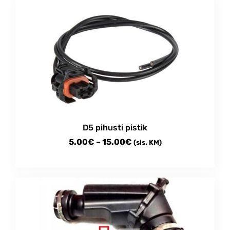
D5 pihusti pistik
Price
5.00
€
–
15.00
€
(sis. KM)
range:
This
5.00€
product
through
has
multiple
15.00€
variants.
The
options