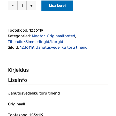
Lisa korvi
Jahutusvedeliku
toru
tihend
originaal
Tootekood:
1236119
(1236119)
Kategooriad:
Mootor
,
Originaaltooted
,
kogus
Tihendid/Simmerlingid/Korgid
Sildid:
1236119
,
Jahutusvedeliku toru tihend
Kirjeldus
Lisainfo
Jahutusvedeliku toru tihend
Originaal!
Tootekood: 1236119