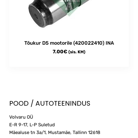
may
be
chosen
on
the
product
Tõukur D5 mootorile (420022410) INA
page
7.00
€
(sis. KM)
POOD / AUTOTEENINDUS
Volvaru OÜ
E-R 9-17, L-P Suletud
Mäealuse tn 3a/1, Mustamäe, Tallinn
12618