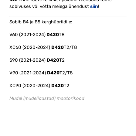
sobivuses või võtta meiega ühendust
siin
!
Sobib B4 ja B5 kerghübriidile:
V60 (2021-2024)
D420
T8
XC60 (2020-2024)
D420
T2/T8
S90 (2021-2024)
D420
T2
V90 (2021-2024)
D420
T2/T8
XC90 (2020-2024)
D420
T2
Mudel (mudeliaastad) mootorikood
#idler #suunamis #abi #veepumba