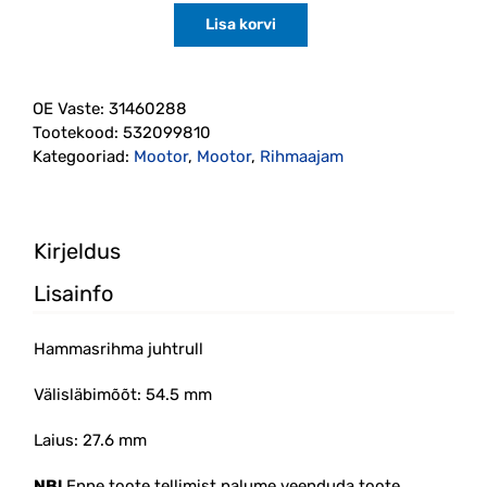
Lisa korvi
Hammasrihma
juhtrull
D420T2/T8
(31460288)
OE Vaste:
31460288
INA
Tootekood:
532099810
kogus
Kategooriad:
Mootor
,
Mootor
,
Rihmaajam
Kirjeldus
Lisainfo
Hammasrihma juhtrull
Välisläbimõõt: 54.5 mm
Laius: 27.6 mm
NB!
Enne toote tellimist palume veenduda toote