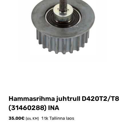
Hammasrihma juhtrull D420T2/T8
(31460288) INA
35.00
€
1 tk Tallinna laos
(sis. KM)