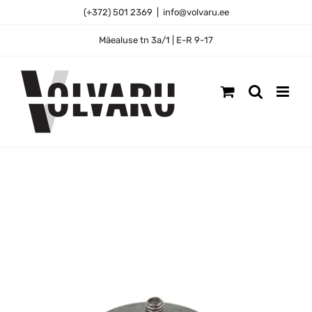
Skip
(+372) 501 2369
|
info@volvaru.ee
to
content
Mäealuse tn 3a/1 | E-R 9-17