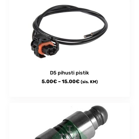
D5 pihusti pistik
Price
5.00
€
–
15.00
€
(sis. KM)
range:
This
5.00€
product
through
has
multiple
15.00€
variants.
The
options