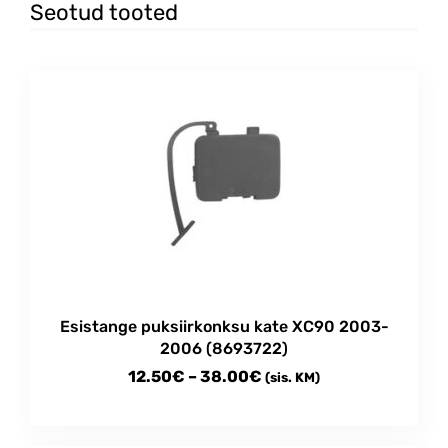
Seotud tooted
Esistange puksiirkonksu kate XC90 2003-
2006 (8693722)
Price
12.50
€
–
38.00
€
(sis. KM)
range:
This
12.50€
product