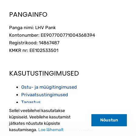
PANGAINFO
Panga nimi: LHV Pank
Kontonumber: EE907700771004368394
Registrikood: 14867487
KMKR nr: EE102533501
KASUTUSTINGIMUSED
Ostu- ja müügitingimused
Privaatsustingimused
Tagastus
Sellel veebilehel kasutatakse
küpsiseid. Veebilehe kasutamist
Nõustun
jätkates nõustute küpsiste
kasutamisega.
Loe lähemalt
Kodulehe tegemine:
Veebihai