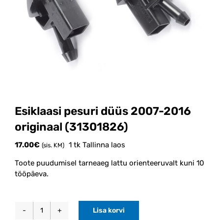
Esiklaasi pesuri düüs 2007-2016
originaal (31301826)
17.00
€
1 tk Tallinna laos
(sis. KM)
Toote puudumisel tarneaeg lattu orienteeruvalt kuni 10
tööpäeva.
Lisa korvi
Esiklaasi