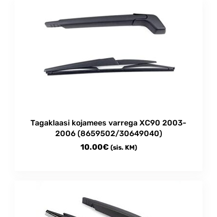
through
has
multiple
38.00€
variants.
The
options
may
be
chosen
on
the
product
Tagaklaasi kojamees varrega XC90 2003-
page
2006 (8659502/30649040)
10.00
€
(sis. KM)