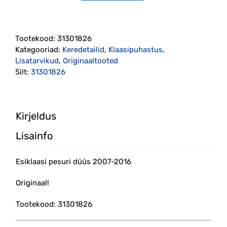
pesuri
düüs
2007-
Tootekood:
31301826
2016
Kategooriad:
Keredetailid
,
Klaasipuhastus
,
originaal
Lisatarvikud
,
Originaaltooted
(31301826)
Silt:
31301826
kogus
Kirjeldus
Lisainfo
Esiklaasi pesuri düüs 2007-2016
Originaal!
Tootekood: 31301826