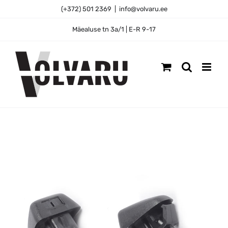
Skip
(+372) 501 2369
|
info@volvaru.ee
to
content
Mäealuse tn 3a/1 | E-R 9-17