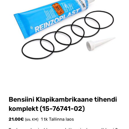
Bensiini Klapikambrikaane tihendi
komplekt (15-76741-02)
21.00
€
1 tk Tallinna laos
(sis. KM)