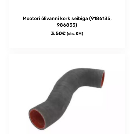
the
product
Mootori õlivanni kork seibiga (9186135,
page
986833)
3.50
€
(sis. KM)