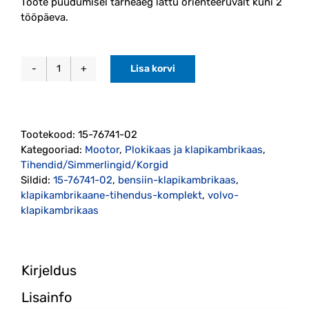
Toote puudumisel tarneaeg lattu orienteeruvalt kuni 2
tööpäeva.
Lisa korvi
Bensiini
Klapikambrikaane
tihendi
komplekt
Tootekood:
15-76741-02
(15-
Kategooriad:
Mootor
,
Plokikaas ja klapikambrikaas
,
76741-
Tihendid/Simmerlingid/Korgid
02)
Sildid:
15-76741-02
,
bensiin-klapikambrikaas
,
kogus
klapikambrikaane-tihendus-komplekt
,
volvo-
klapikambrikaas
Kirjeldus
Lisainfo