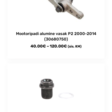
Mootoripadi alumine vasak P2 2000-2014
(30680750)
Price
40.00
€
–
120.00
€
(sis. KM)
range:
This
40.00€
product
through
has
multiple
120.00€
variants.
The
options
may
be
chosen
on