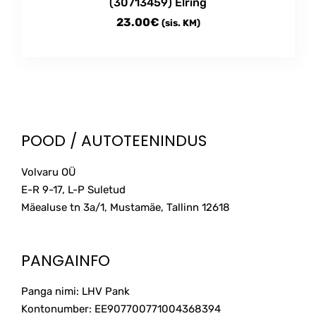
(30713459) Elring
23.00
€
(sis. KM)
POOD / AUTOTEENINDUS
Volvaru OÜ
E-R 9-17, L-P Suletud
Mäealuse tn 3a/1, Mustamäe, Tallinn
12618
PANGAINFO
Panga nimi: LHV Pank
Kontonumber: EE907700771004368394