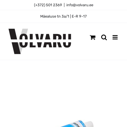
Skip
(+372) 501 2369
|
info@volvaru.ee
to
content
Mäealuse tn 3a/1 | E-R 9-17