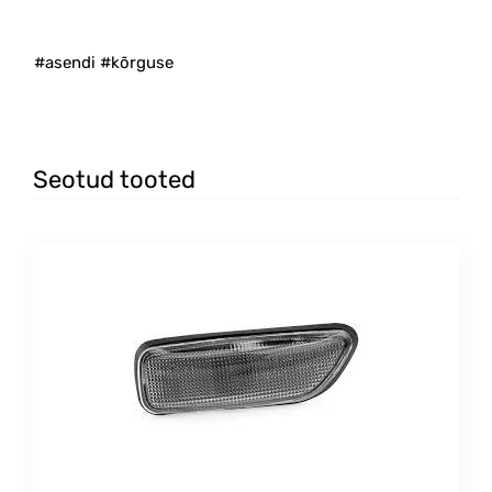
#asendi #kõrguse
Seotud tooted