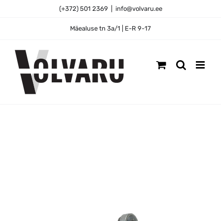
Skip
(+372) 501 2369
|
info@volvaru.ee
to
content
Mäealuse tn 3a/1 | E-R 9-17