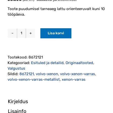
Toote puudumisel tarneaeg lattu orienteeruvalt kuni 10
tööpäeva.
Lisa korvi
Xenon
kõrgusanduri
varras
metallist
Tootekood:
8672121
P2
Kategooriad:
Esituled ja detailid
,
Originaaltooted
,
2000-
Valgustus
2009
Sildid:
8672121
,
volvo-xenon
,
volvo-xenon-varras
,
originaal
volvo-xenon-varras-metallist
,
xenon-varras
(8672121)
kogus
Kirjeldus
Lisainfo