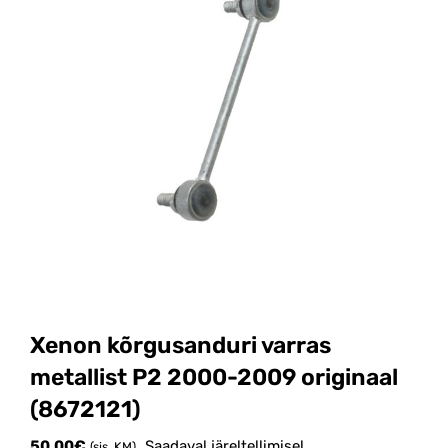
Xenon kõrgusanduri varras
metallist P2 2000-2009 originaal
(8672121)
50.00
€
Saadaval järeltellimisel
(sis. KM)