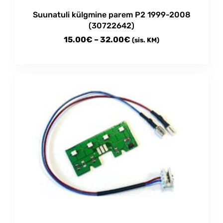
Suunatuli külgmine parem P2 1999-2008
(30722642)
Price
15.00
€
–
32.00
€
(sis. KM)
range:
This
15.00€
product
through
has
multiple
32.00€
variants.
The
options
may
be
chosen
on
the
product
page