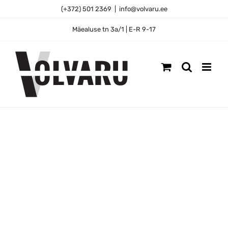
Skip
(+372) 501 2369
|
info@volvaru.ee
to
content
Mäealuse tn 3a/1 | E-R 9-17