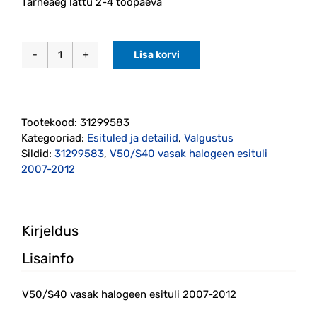
Tarneaeg lattu 2-4 tööpäeva
Lisa korvi
V50/S40
vasak
halogeen
esituli
Tootekood:
31299583
2007-
Kategooriad:
Esituled ja detailid
,
Valgustus
2012
Sildid:
31299583
,
V50/S40 vasak halogeen esituli
(31299583)
2007-2012
kogus
Kirjeldus
Lisainfo
V50/S40 vasak halogeen esituli 2007-2012