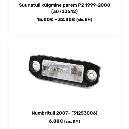
Suunatuli külgmine parem P2 1999-2008
(30722642)
Price
15.00
€
–
32.00
€
(sis. KM)
range:
This
15.00€
product
through
has
multiple
32.00€
variants.
The
options
may
be
chosen
on
the
product
Numbrituli 2007- (31253006)
page
6.00
€
(sis. KM)