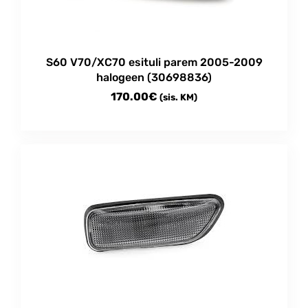
S60 V70/XC70 esituli parem 2005-2009
halogeen (30698836)
170.00
€
(sis. KM)