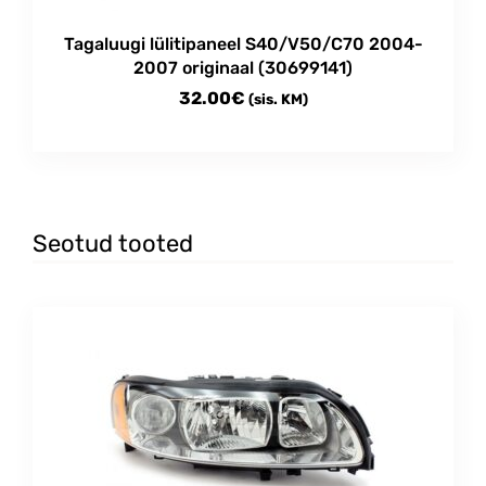
Tagaluugi lülitipaneel S40/V50/C70 2004-
2007 originaal (30699141)
32.00
€
(sis. KM)
Seotud tooted