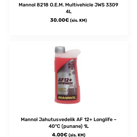
Mannol 8218 O.E.M. Multivehicle JWS 3309
4L
30.00
€
(sis. KM)
Mannol Jahutusvedelik AF 12+ Longlife –
40°C (punane) 1L
4.00
€
(sis. KM)