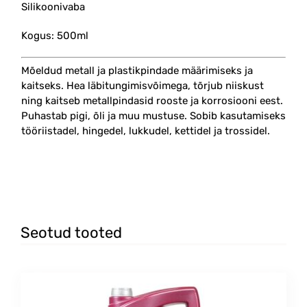
Silikoonivaba
Kogus: 500ml
Mõeldud metall ja plastikpindade määrimiseks ja
kaitseks. Hea läbitungimisvõimega, tõrjub niiskust
ning kaitseb metallpindasid rooste ja korrosiooni eest.
Puhastab pigi, õli ja muu mustuse. Sobib kasutamiseks
tööriistadel, hingedel, lukkudel, kettidel ja trossidel.
#universaalõli #wd40 #multi #spray #määrdeaine
Seotud tooted