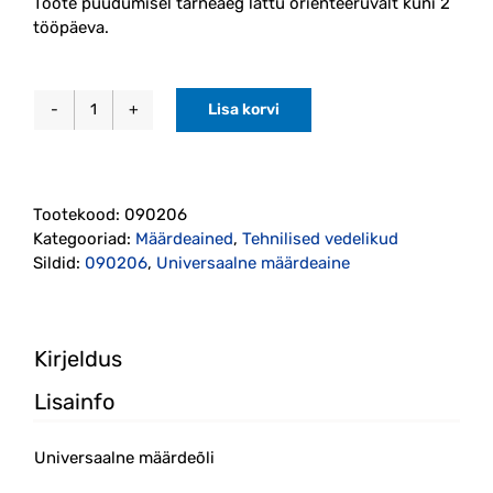
Toote puudumisel tarneaeg lattu orienteeruvalt kuni 2
tööpäeva.
Lisa korvi
Universaalne
määrdeõli
500ml
Motip
Tootekood:
090206
kogus
Kategooriad:
Määrdeained
,
Tehnilised vedelikud
Sildid:
090206
,
Universaalne määrdeaine
Kirjeldus
Lisainfo
Universaalne määrdeõli