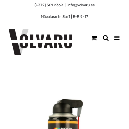
Skip
(+372) 501 2369
|
info@volvaru.ee
to
content
Mäealuse tn 3a/1 | E-R 9-17