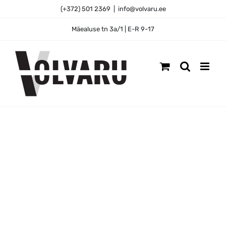
Skip
(+372) 501 2369
|
info@volvaru.ee
to
content
Mäealuse tn 3a/1 | E-R 9-17