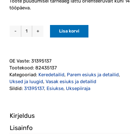
Toote puudumisel tarneaeg lattu orienteeruvalt kuni 14
tööpäeva.
Lisa korvi
Uksepiiraja
eesmine
XC90
2016-
OE Vaste:
31395137
(31395137)
Tootekood:
82435137
PPS
Kategooriad:
Keredetailid
,
Parem esiuks ja detailid
,
kogus
Uksed ja luugid
,
Vasak esiuks ja detailid
Sildid:
31395137
,
Esiukse
,
Uksepiiraja
Kirjeldus
Lisainfo