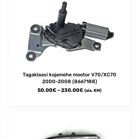
Tagaklaasi kojamehe mootor V70/XC70
2000-2008 (8667188)
Price
50.00
€
–
230.00
€
(sis. KM)
range:
This
50.00€
product
through
has
multiple
230.00€
variants.
The