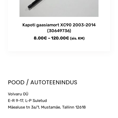
chosen
on
the
product
Kapoti gaasiamort XC90 2003-2014
page
(30649736)
Price
8.00
€
–
120.00
€
(sis. KM)
range:
This
8.00€
product
through
has
multiple
120.00€
variants.
The
POOD / AUTOTEENINDUS
options
may
Volvaru OÜ
be
E-R 9-17, L-P Suletud
chosen
on
Mäealuse tn 3a/1, Mustamäe, Tallinn
12618
the