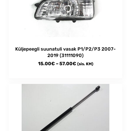
options
may
be
chosen
on
the
product
Küljepeegli suunatuli vasak P1/P2/P3 2007-
page
2019 (31111090)
Price
15.00
€
–
57.00
€
(sis. KM)
range:
This
15.00€
product
through
has
multiple
57.00€
variants.
The
options
may
be