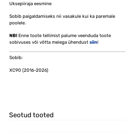
Uksepiiraja eesmine
Sobib paigaldamiseks nii vasakule kui ka paremale
poolele.
NB!
Enne toote tellimist palume veenduda toote
sobivuses või võtta meiega ühendust
siin
!
Sobib:
XC90 (2016-2026)
#ukse #stopper #kinnitus
Seotud tooted