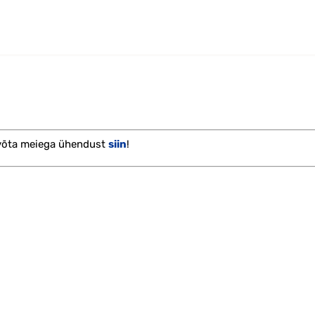
 võta meiega ühendust
siin
!