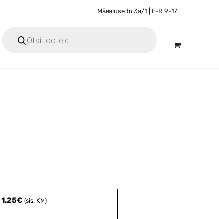
Mäealuse tn 3a/1 | E-R 9-17
Products
search

-
1.25
€
(sis. KM)