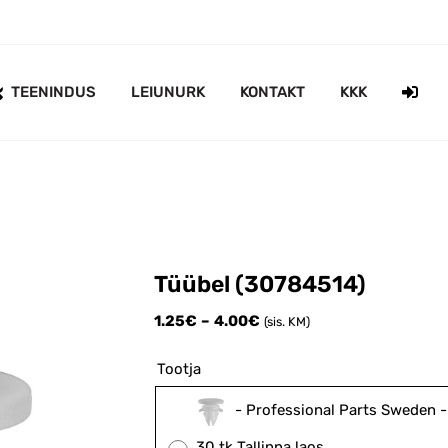
TEENINDUS
LEIUNURK
KONTAKT
KKK
Tüübel (30784514)
Price
1.25
€
–
4.00
€
(sis. KM)
range:
1.25€
Tootja
through
4.00€
-
Professional Parts Sweden
30 tk Tallinna laos