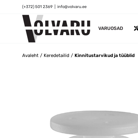
Skip
(+372) 501 2369
|
info@volvaru.ee
to
content
VARUOSAD
Avaleht
Keredetailid
Kinnitustarvikud ja tüüblid