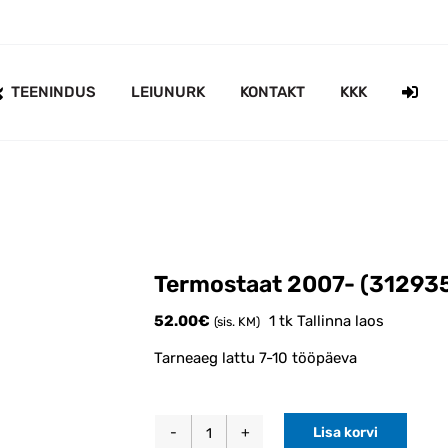
TEENINDUS
LEIUNURK
KONTAKT
KKK
Termostaat 2007- (31293
52.00
€
1 tk Tallinna laos
(sis. KM)
Tarneaeg lattu 7-10 tööpäeva
Lisa korvi
Termostaat