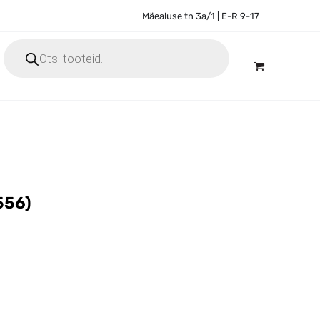
Mäealuse tn 3a/1 | E-R 9-17
Products
search
556)