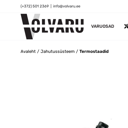
Skip
(+372) 501 2369
|
info@volvaru.ee
to
content
VARUOSAD
Avaleht
Jahutussüsteem
Termostaadid