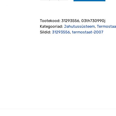
2007-
(31293556)
kogus
Tootekood:
31293556, 03th730990j
Kategooriad:
Jahutussüsteem
,
Termostaa
Sildid:
31293556
,
termostaat-2007