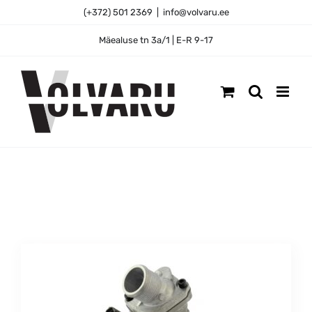
Skip
(+372) 501 2369
|
info@volvaru.ee
to
content
Mäealuse tn 3a/1 | E-R 9-17