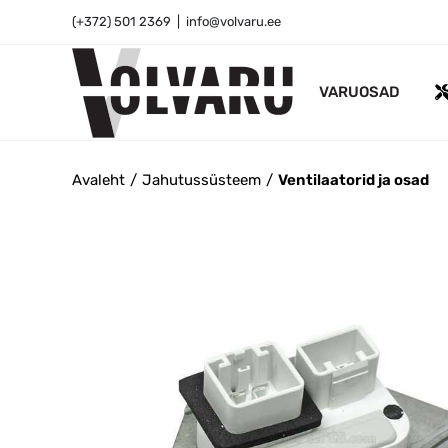
Skip
(+372) 501 2369
|
info@volvaru.ee
to
content
VARUOSAD
Avaleht
Jahutussüsteem
Ventilaatorid ja osad