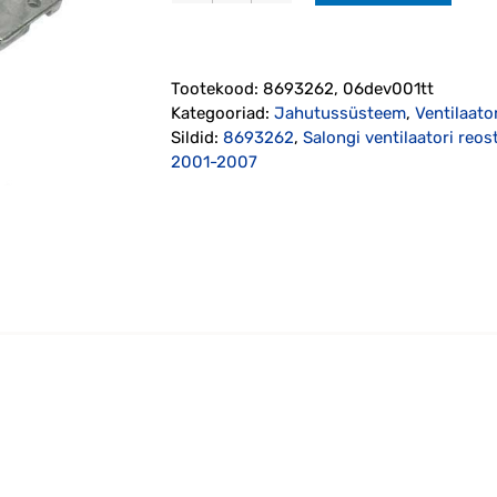
ventilaatori
reostaat
2001-
Tootekood:
8693262, 06dev001tt
2007
Kategooriad:
Jahutussüsteem
,
Ventilaato
(8693262)
Sildid:
8693262
,
Salongi ventilaatori reo
kogus
2001-2007