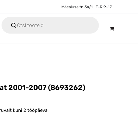
Mäealuse tn 3a/1 | E-R 9-17
Products
search
taat 2001-2007 (8693262)
ruvalt kuni 2 tööpäeva.