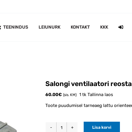
TEENINDUS
LEIUNURK
KONTAKT
KKK
Salongi ventilaatori reos
60.00
€
1 tk Tallinna laos
(sis. KM)
Toote puudumisel tarneaeg lattu orientee
Lisa korvi
Salongi