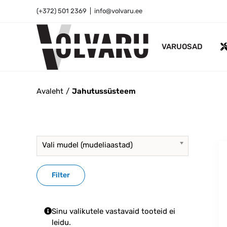
Skip
(+372) 501 2369
|
info@volvaru.ee
to
content
VARUOSAD
Avaleht
Jahutussüsteem
Vali mudel (mudeliaastad)
Filter
Sinu valikutele vastavaid tooteid ei
leidu.