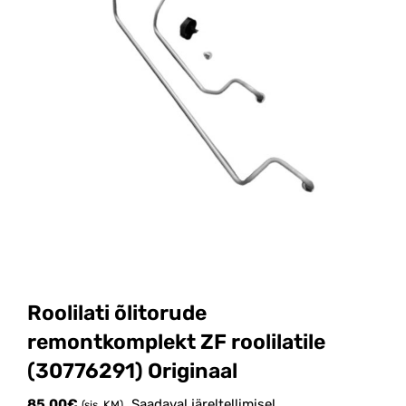
Roolilati õlitorude
remontkomplekt ZF roolilatile
(30776291) Originaal
85.00
€
Saadaval järeltellimisel
(sis. KM)