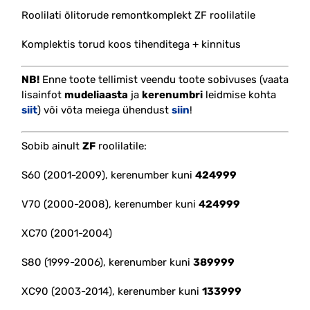
Roolilati õlitorude remontkomplekt ZF roolilatile
Komplektis torud koos tihenditega + kinnitus
NB!
Enne toote tellimist veendu toote sobivuses (vaata
lisainfot
mudeliaasta
ja
kerenumbri
leidmise kohta
siit
) või võta meiega ühendust
siin
!
Sobib ainult
ZF
roolilatile:
S60 (2001-2009), kerenumber kuni
424999
V70 (2000-2008), kerenumber kuni
424999
XC70 (2001-2004)
S80 (1999-2006), kerenumber kuni
389999
XC90 (2003-2014), kerenumber kuni
133999