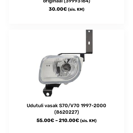
originaal (39993164)
30.00
€
(sis. KM)
Udutuli vasak S70/V70 1997-2000
(8620227)
Price
55.00
€
–
210.00
€
(sis. KM)
range:
This