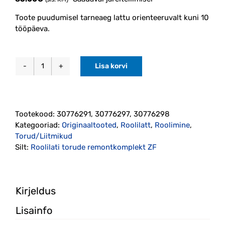
Toote puudumisel tarneaeg lattu orienteeruvalt kuni 10
tööpäeva.
Lisa korvi
Roolilati
õlitorude
remontkomplekt
ZF
Tootekood:
30776291, 30776297, 30776298
roolilatile
Kategooriad:
Originaaltooted
,
Roolilatt
,
Roolimine
,
(30776291)
Torud/Liitmikud
Originaal
Silt:
Roolilati torude remontkomplekt ZF
kogus
Kirjeldus
Lisainfo