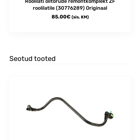
Roolilati õlitorude remontkomplekt ZF
roolilatile (30776289) Originaal
85.00
€
(sis. KM)
Seotud tooted