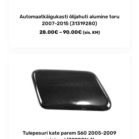
Automaatkäigukasti õlijahuti alumine toru
2007-2015 (31319280)
Price
28.00
€
–
90.00
€
(sis. KM)
range:
This
28.00€
product
through
has
multiple
90.00€
variants.
The
options
may
be
chosen
on
the
product
Tulepesuri kate parem S60 2005-2009
page