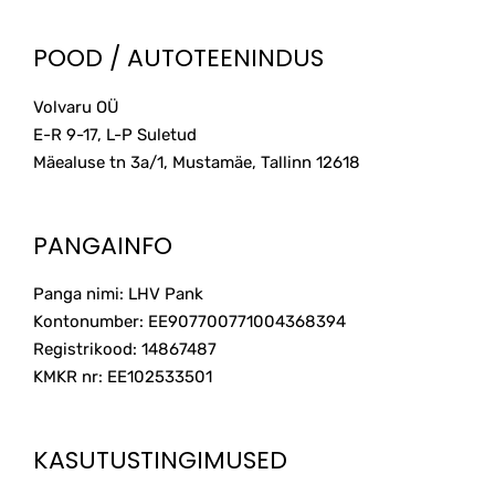
variants.
The
POOD / AUTOTEENINDUS
options
may
Volvaru OÜ
be
E-R 9-17, L-P Suletud
chosen
on
Mäealuse tn 3a/1, Mustamäe, Tallinn
12618
the
product
page
PANGAINFO
Panga nimi: LHV Pank
Kontonumber: EE907700771004368394
Registrikood: 14867487
KMKR nr: EE102533501
KASUTUSTINGIMUSED