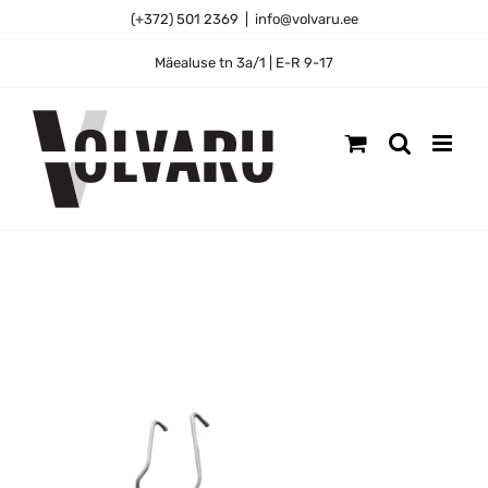
Skip
(+372) 501 2369
|
info@volvaru.ee
to
content
Mäealuse tn 3a/1 | E-R 9-17