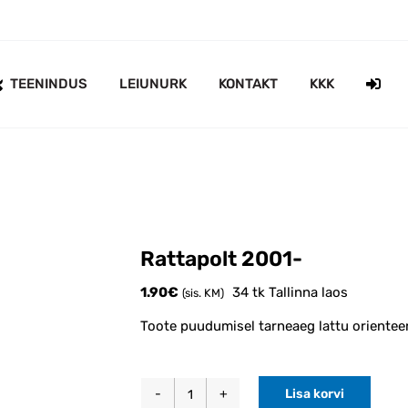
TEENINDUS
LEIUNURK
KONTAKT
KKK
Rattapolt 2001-
1.90
€
34 tk Tallinna laos
(sis. KM)
Toote puudumisel tarneaeg lattu orienteer
Lisa korvi
Rattapolt