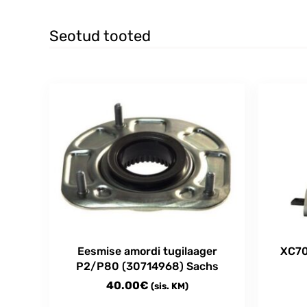
Seotud tooted
Eesmise amordi tugilaager
XC70
P2/P80 (30714968) Sachs
40.00
€
(sis. KM)