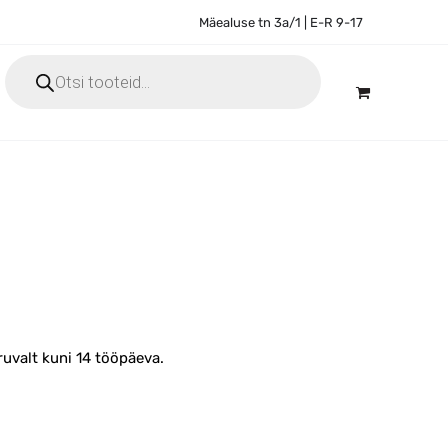
Mäealuse tn 3a/1 | E-R 9-17
Products
search
uvalt kuni 14 tööpäeva.