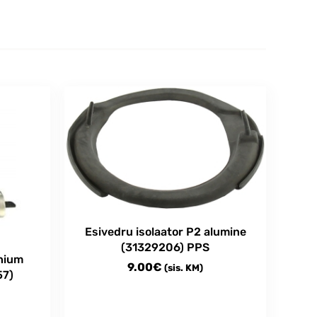
Esivedru isolaator P2 alumine
(31329206) PPS
nium
9.00
€
(sis. KM)
57)