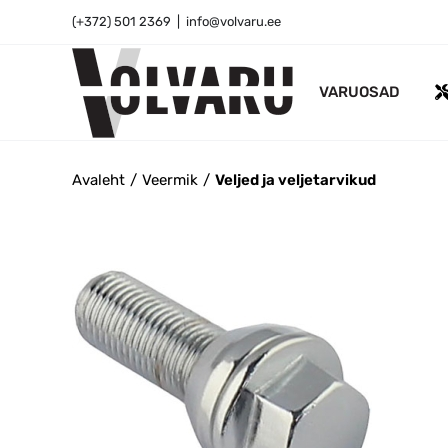
Skip
(+372) 501 2369
|
info@volvaru.ee
to
content
VARUOSAD
Avaleht
Veermik
Veljed ja veljetarvikud