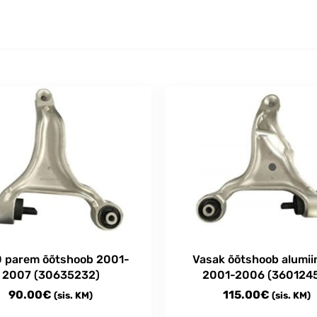
 parem õõtshoob 2001-
Vasak õõtshoob alumii
2007 (30635232)
2001-2006 (360124
90.00
€
115.00
€
(sis. KM)
(sis. KM)