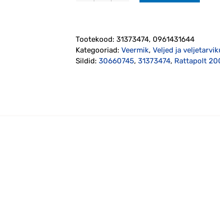
2001-
kogus
Tootekood:
31373474, 0961431644
Kategooriad:
Veermik
,
Veljed ja veljetarvi
Sildid:
30660745
,
31373474
,
Rattapolt 20