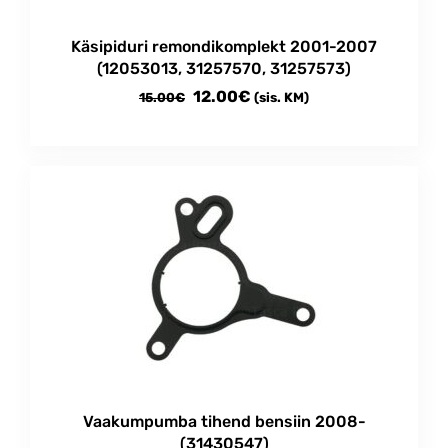
Käsipiduri remondikomplekt 2001-2007
(12053013, 31257570, 31257573)
Algne
Current
12.00
€
15.00
€
(sis. KM)
hind
price
oli:
is:
15.00€.
12.00€.
Vaakumpumba tihend bensiin 2008-
(31430547)