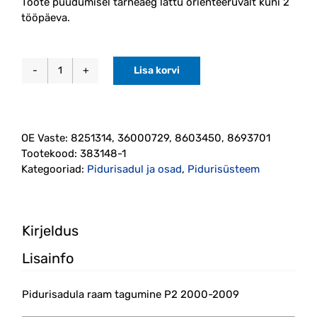
Toote puudumisel tarneaeg lattu orienteeruvalt kuni 2
tööpäeva.
Lisa korvi
Pidurisadula
raam
tagumine
P2
OE Vaste:
8251314, 36000729, 8603450, 8693701
2000-
Tootekood:
383148-1
2009
Kategooriad:
Pidurisadul ja osad
,
Pidurisüsteem
(8251314)
Budweg
kogus
Kirjeldus
Lisainfo
Pidurisadula raam tagumine P2 2000-2009