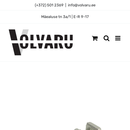
Skip
(+372) 501 2369
|
info@volvaru.ee
to
content
Mäealuse tn 3a/1 | E-R 9-17