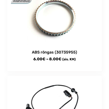
Allahindlus!
ABS rõngas (30735955)
Price
6.00
€
–
8.00
€
(sis. KM)
range:
This
6.00€
product
through
has
multiple
8.00€
variants.
The
options
may