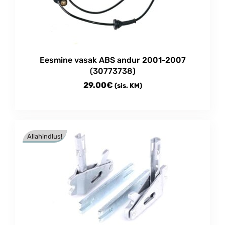
be
chosen
on
the
product
Eesmine vasak ABS andur 2001-2007
page
(30773738)
29.00
€
(sis. KM)
Allahindlus!