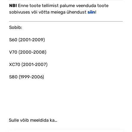
NB!
Enne toote tellimist palume veenduda toote
sobivuses või võtta meiega ühendust
siin
!
Sobib:
S60 (2001-2009)
V70 (2000-2008)
XC70 (2001-2007)
S80 (1999-2006)
#support #supporti #klotsi #kandur
Sulle võib meeldida ka…