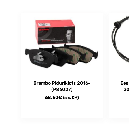
Brembo Piduriklots 2016-
Ees
(P86027)
20
68.50
€
(sis. KM)