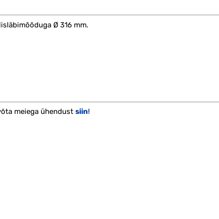
älisläbimõõduga Ø 316 mm.
 võta meiega ühendust
siin
!