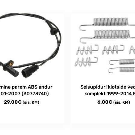
mine parem ABS andur
Seisupiduri klotside ve
01-2007 (30773740)
komplekt 1999-2014 
29.00
€
6.00
€
(sis. KM)
(sis. KM)