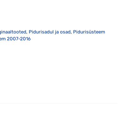
ginaaltooted
,
Pidurisadul ja osad
,
Pidurisüsteem
rem 2007-2016