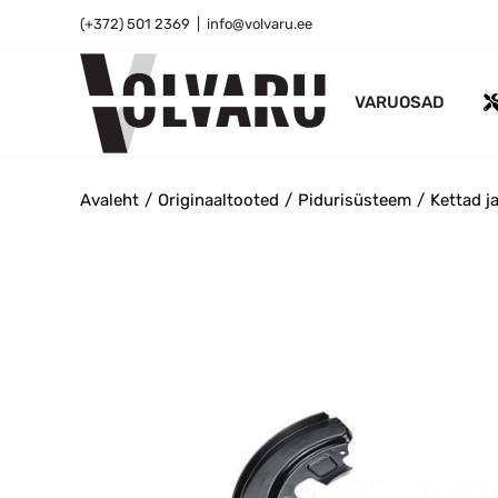
Skip
(+372) 501 2369
|
info@volvaru.ee
to
content
VARUOSAD
Avaleht
Originaaltooted
Pidurisüsteem
Kettad ja