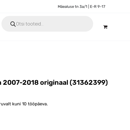
Mäealuse tn 3a/1 | E-R 9-17
Products
search
m 2007-2018 originaal (31362399)
ruvalt kuni 10 tööpäeva.