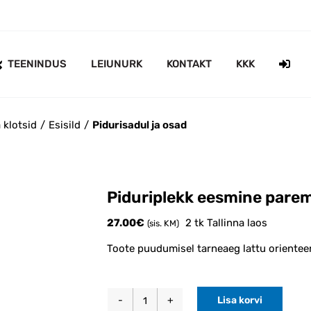
TEENINDUS
LEIUNURK
KONTAKT
KKK
 klotsid
Esisild
Pidurisadul ja osad
Piduriplekk eesmine pare
27.00
€
2 tk Tallinna laos
(sis. KM)
Toote puudumisel tarneaeg lattu orientee
Lisa korvi
Piduriplekk