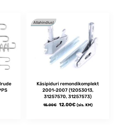
Allahindlus!
drude
Käsipiduri remondikomplekt
PPS
2001-2007 (12053013,
31257570, 31257573)
Algne
Current
12.00
€
15.00
€
(sis. KM)
hind
price
oli:
is:
15.00€.
12.00€.