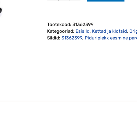
eesmine
parem
2007-
Tootekood:
31362399
2018
Kategooriad:
Esisild
,
Kettad ja klotsid
,
Ori
originaal
Sildid:
31362399
,
Piduriplekk eesmine pa
(31362399)
kogus