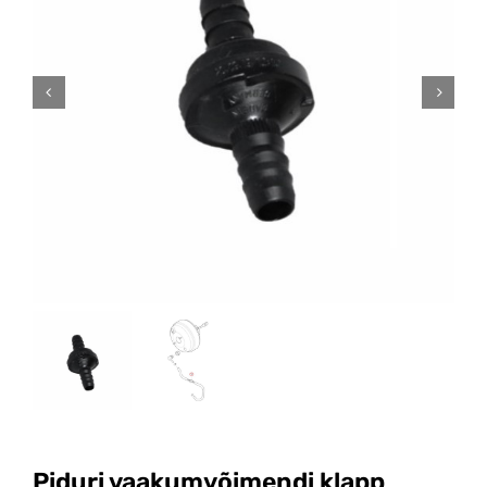
Piduri vaakumvõimendi klapp