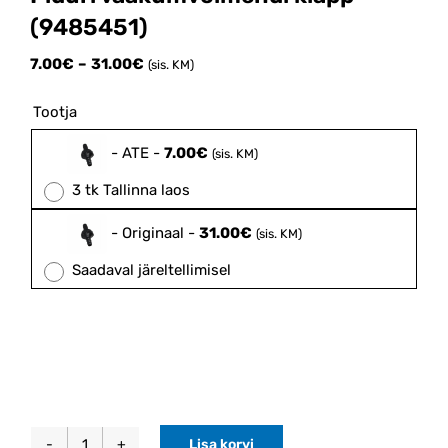
(9485451)
Price
7.00
€
–
31.00
€
(sis. KM)
range:
7.00€
Tootja

through
31.00€
-
ATE
-
7.00
€
(sis. KM)
3 tk Tallinna laos
-
Originaal
-
31.00
€
(sis. KM)
Saadaval järeltellimisel
Lisa korvi