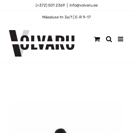
Skip
(+372) 501 2369
|
info@volvaru.ee
to
content
Mäealuse tn 3a/1 | E-R 9-17