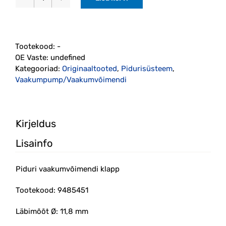
Piduri
vaakumvõimendi
klapp
(9485451)
Tootekood:
-
kogus
OE Vaste:
undefined
Kategooriad:
Originaaltooted
,
Pidurisüsteem
,
Vaakumpump/Vaakumvõimendi
Kirjeldus
Lisainfo
Piduri vaakumvõimendi klapp
Tootekood: 9485451
Läbimõõt Ø
:
11,8
mm