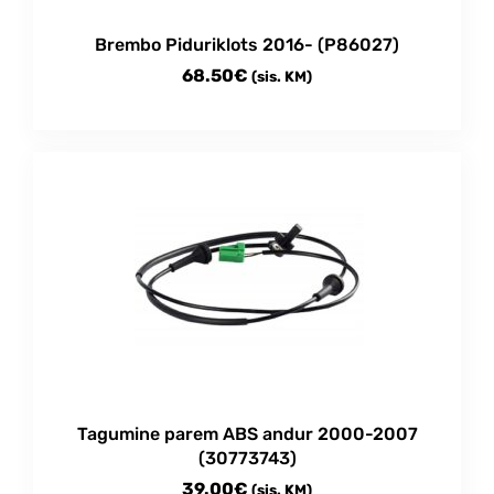
Brembo Piduriklots 2016- (P86027)
68.50
€
(sis. KM)
Tagumine parem ABS andur 2000-2007
(30773743)
39.00
€
(sis. KM)