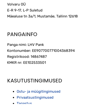
Volvaru OÜ
E-R 9-17, L-P Suletud
Mäealuse tn 3a/1, Mustamäe, Tallinn
12618
PANGAINFO
Panga nimi: LHV Pank
Kontonumber: EE907700771004368394
Registrikood: 14867487
KMKR nr: EE102533501
KASUTUSTINGIMUSED
Ostu- ja müügitingimused
Privaatsustingimused
Tagastus