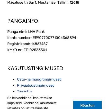
Mäealuse tn 3a/1, Mustamäe, Tallinn
12618
PANGAINFO
Panga nimi: LHV Pank
Kontonumber: EE907700771004368394
Registrikood: 14867487
KMKR nr: EE102533501
KASUTUSTINGIMUSED
Ostu- ja müügitingimused
Privaatsustingimused
Tagastus
Sellel veebilehel kasutatakse
küpsiseid. Veebilehe kasutamist
Nõustun
jätkates nõustute küpsiste