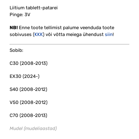
Liitium tablett-patarei
Pinge: 3V
NB!
Enne toote tellimist palume veenduda toote
sobivuses (
KKK
) või võtta meiega ühendust
siin
!
Sobib:
C30 (2008-2013)
EX30 (2024-)
S40 (2008-2012)
V50 (2008-2012)
C70 (2008-2013)
Mudel (mudeliaastad)
#võtme #aku #battery #remote
#tablett #auto #puldi #pult