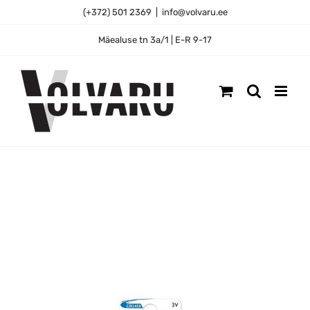
Skip
(+372) 501 2369
|
info@volvaru.ee
to
content
Mäealuse tn 3a/1 | E-R 9-17