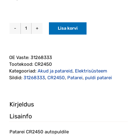
Lisa korvi
Patarei
CR2450
Philips
kogus
OE Vaste:
31268333
Tootekood:
CR2450
Kategooriad:
Akud ja patareid
,
Elektrisüsteem
Sildid:
31268333
,
CR2450
,
Patarei
,
puldi patarei
Kirjeldus
Lisainfo
Patarei CR2450 autopuldile