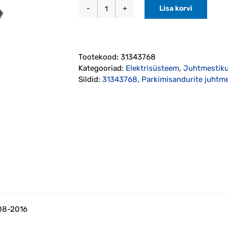
Lisa korvi
Parkimisandurite
juhtmestik
tagumine
V70/XC70
Tootekood:
31343768
2008-
Kategooriad:
Elektrisüsteem
,
Juhtmestikud
2016
Sildid:
31343768
,
Parkimisandurite juht
(31343768)
kogus
08-2016