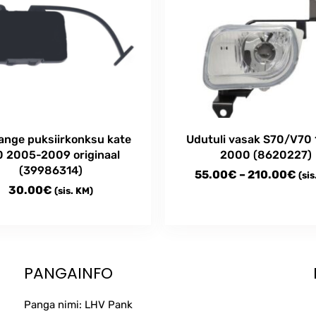
ange puksiirkonksu kate
Udutuli vasak S70/V70 
 2005-2009 originaal
2000 (8620227)
(39986314)
Pri
55.00
€
–
210.00
€
(sis
30.00
€
(sis. KM)
ran
55
This
thr
product
has
21
multiple
PANGAINFO
variants.
The
Panga nimi: LHV Pank
options