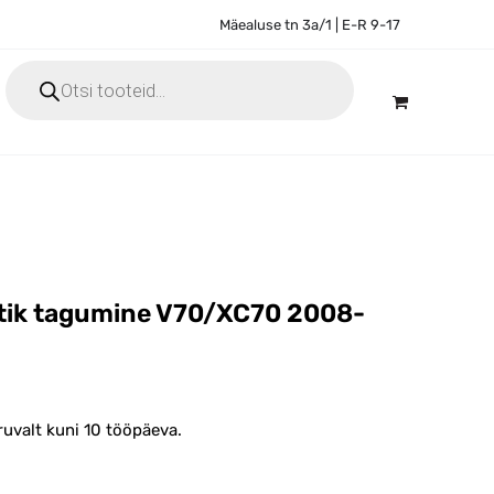
Mäealuse tn 3a/1 | E-R 9-17
Products
search
stik tagumine V70/XC70 2008-
ruvalt kuni 10 tööpäeva.