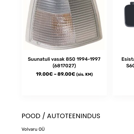
Suunatuli vasak 850 1994-1997
Esist
(6817027)
S60
Price
19.00
€
–
89.00
€
(sis. KM)
range:
19.00€
This
through
product
has
89.00€
multiple
POOD / AUTOTEENINDUS
variants.
The
Volvaru OÜ
options