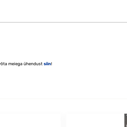
 võta meiega ühendust
siin
!