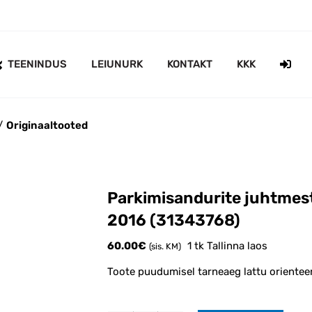
TEENINDUS
LEIUNURK
KONTAKT
KKK
Originaaltooted
Parkimisandurite juhtme
2016 (31343768)
60.00
€
1 tk Tallinna laos
(sis. KM)
Toote puudumisel tarneaeg lattu orientee