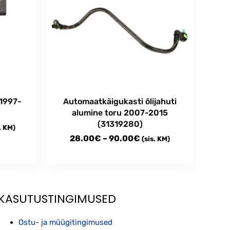
1997-
Automaatkäigukasti õlijahuti
alumine toru 2007-2015
(31319280)
ce
. KM)
Price
28.00
€
–
90.00
€
(sis. KM)
ge:
range:
.00€
This
28.00€
ough
product
through
has
0.00€
multiple
90.00€
KASUTUSTINGIMUSED
variants.
The
Ostu- ja müügitingimused
options