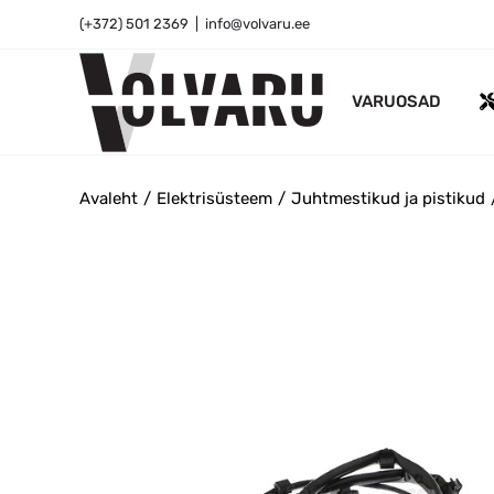
Skip
(+372) 501 2369
|
info@volvaru.ee
to
content
VARUOSAD
Avaleht
Elektrisüsteem
Juhtmestikud ja pistikud